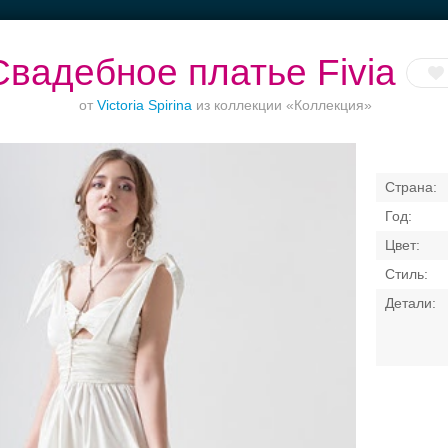
Свадебное платье Fivia
от
Victoria Spirina
из коллекции «Коллекция»
Торжества за
Ваш безупречный
Банкет в отеле
городом
образ
Свадебные платья
Банкет
Транспорт
Кольц
я