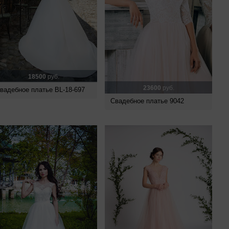
18500
руб.
23600
руб.
вадебное платье BL-18-697
Свадебное платье 9042