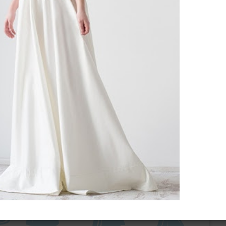
ебного платья
По стилю
Русалка
Принцесса
Бальное