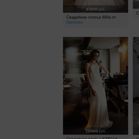
43000
руб.
С
Свадебное платье Milia от
Dominiss
110000
руб.