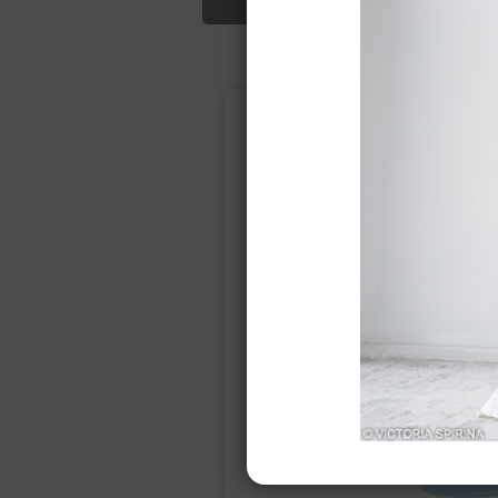
Подбор свад
Ампир
Прямое
(греческий)