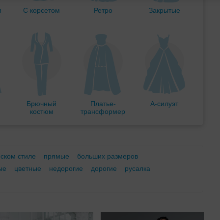
м
С корсетом
Ретро
Закрытые
Брючный
Платье-
А-силуэт
костюм
трансформер
еском стиле
прямые
больших размеров
ые
цветные
недорогие
дорогие
русалка