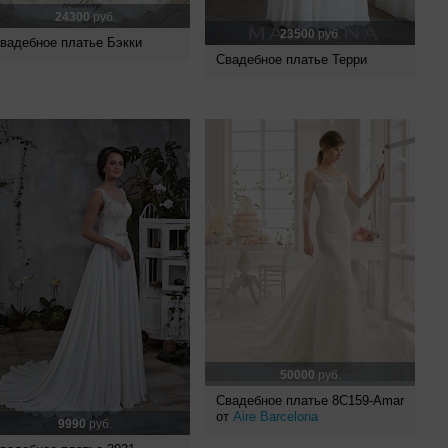
24300
руб.
23500
руб.
вадебное платье Бэкки
Свадебное платье Терри
50000
руб.
Свадебное платье 8C159-Amar
от
Aire Barcelona
9990
руб.