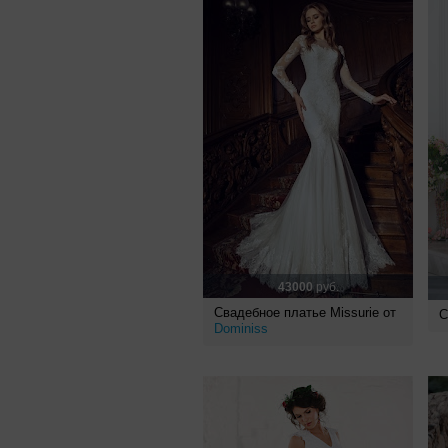
43000
руб.
Свадебное платье Missurie от
С
Dominiss