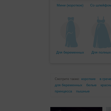
Мини (короткое)
Со шлейфо
Для беременных
Для полных
короткие
в греч
Смотрите также:
для беременных
белые
красн
принцесса
пышные