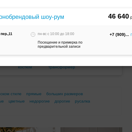
м
С корсетом
Ретро
Закрытые
46 640
монобрендовый шоу-рум
пер.,11
пн-вс c 10:00 до 18:00
+7 (909)
Посещение и примерка по
предварительной записи
Брючный
Платье-
А-силуэт
костюм
трансформер
еском стиле
прямые
больших размеров
ые
цветные
недорогие
дорогие
русалка