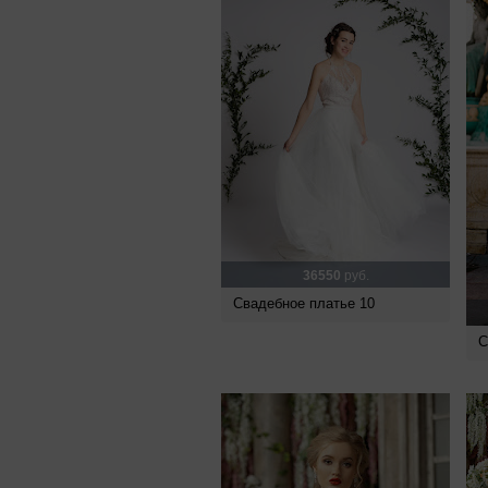
36550
руб.
Свадебное платье 10
С