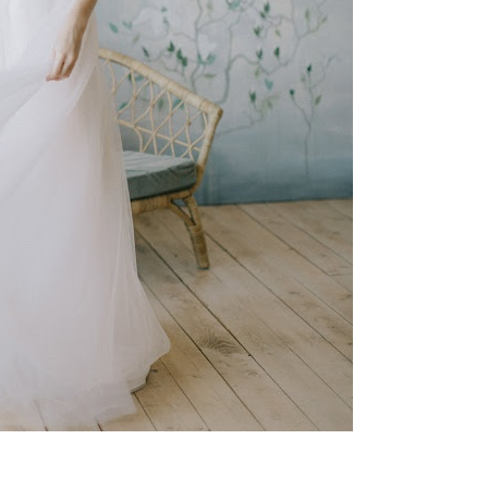
ебного платья
По стилю
Русалка
Принцесса
Бальное