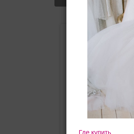
Подбор свад
Ампир
Прямое
(греческий)
Где купить