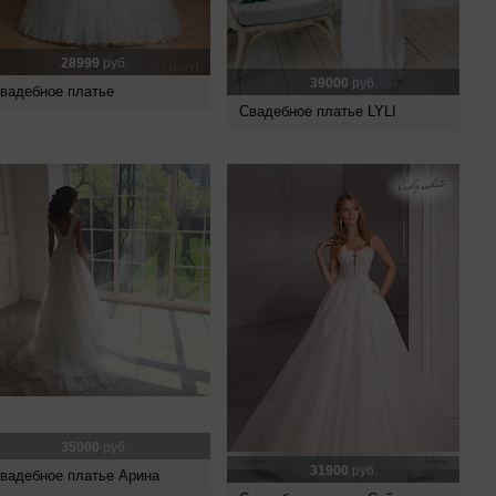
28999
руб.
39000
руб.
вадебное платье
Свадебное платье LYLI
35000
руб.
31900
руб.
вадебное платье Арина