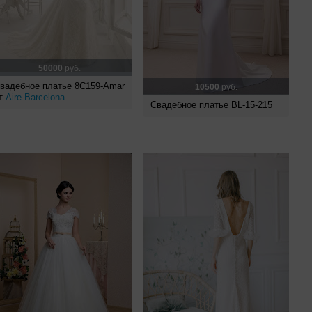
50000
руб.
вадебное платье 8C159-Amar
10500
руб.
т
Aire Barcelona
Свадебное платье BL-15-215