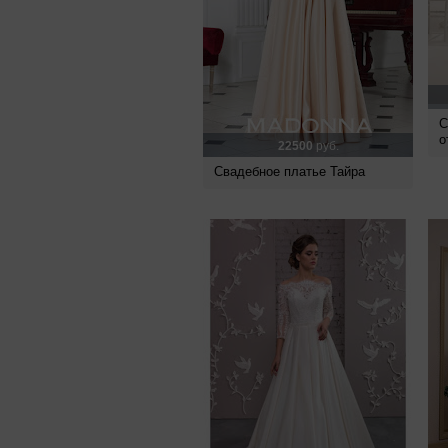
С
о
22500
руб.
Свадебное платье Тайра