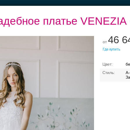
адебное платье VENEZIA
46 6
от
Где купить
Торжества за
Банкет в отеле
Ваш безупречный
городом
образ
б
А-
З
Свадебные платья
Банкет
Транспорт
Кольц
я