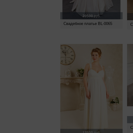
20500
руб.
Свадебное платье BL-0065
С
С
13500
руб.