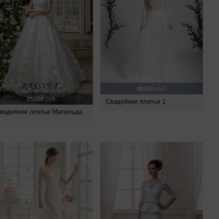
40250
руб.
25000
руб.
Свадебное платье 1
вадебное платье Матильда