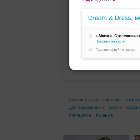
Мини (короткое)
Со шлейфо
Dream & Dress, 
г. Москва, Столешников 
Показать на карте
Пушкинская Чеховская
Для беременных
Для полных
короткие
в греч
Смотрите также:
для беременных
белые
красн
принцесса
пышные