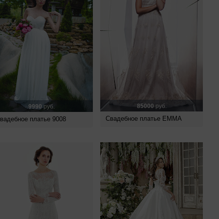
85000
руб.
9990
руб.
Свадебное платье EMMA
вадебное платье 9008