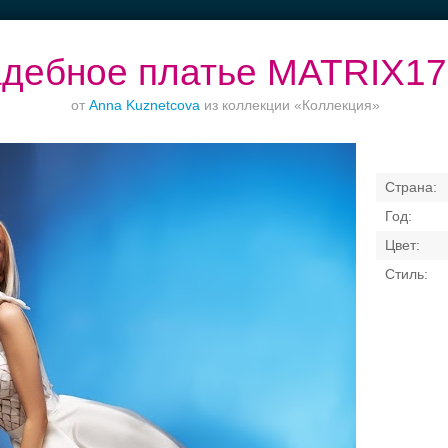
дебное платье MATRIX17
от
Anna Kuznetcova
из коллекции «Коллекция»
Торжества за
Ваш безупречный
Банкет в отеле
городом
образ
Свадебные платья
Банкет
Транспорт
Кольц
я