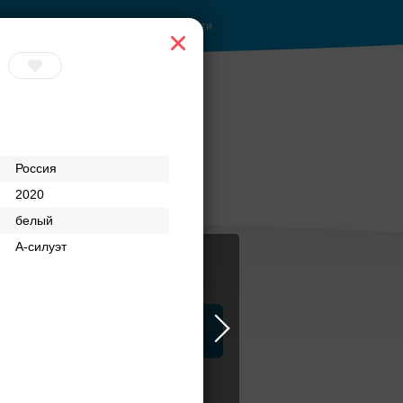
Войти
Россия
2020
белый
А-силуэт
Журнал
а
ЗАГСы
Аксессуары