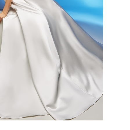
ебного платья
По стилю
Русалка
Принцесса
Бальное