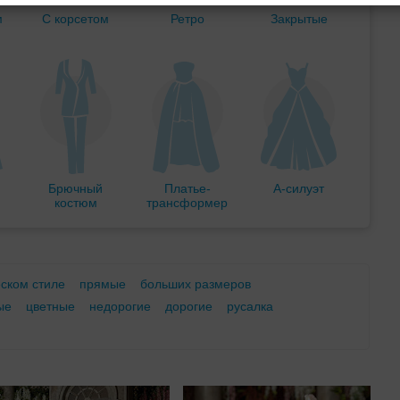
м
С корсетом
Ретро
Закрытые
Брючный
Платье-
А-силуэт
костюм
трансформер
еском стиле
прямые
больших размеров
ые
цветные
недорогие
дорогие
русалка