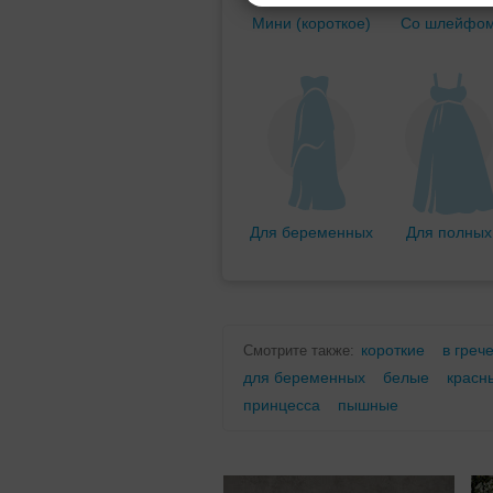
Мини (короткое)
Со шлейфо
Для беременных
Для полных
короткие
в греч
Смотрите также:
для беременных
белые
красн
принцесса
пышные