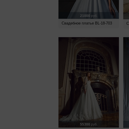
21000
руб.
Свадебное платье BL-18-703
С
55300
руб.