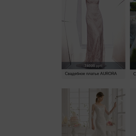
74000
руб.
Свадебное платье AURORA
С