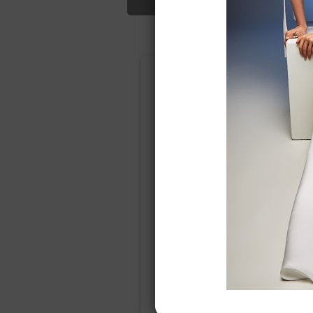
Подбор свад
Ампир
Прямое
(греческий)