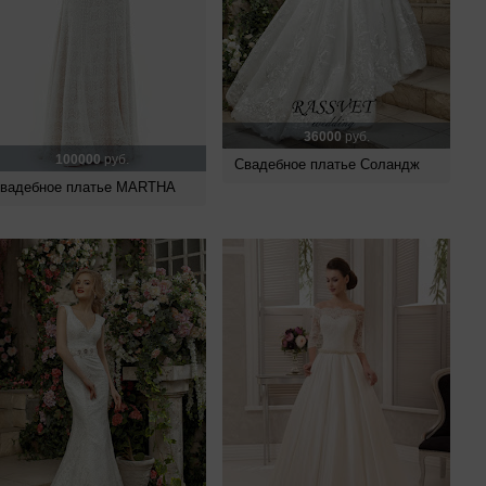
36000
руб.
100000
руб.
Свадебное платье Соландж
вадебное платье MARTHA