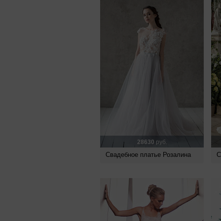
28630
руб.
Свадебное платье Розалина
С