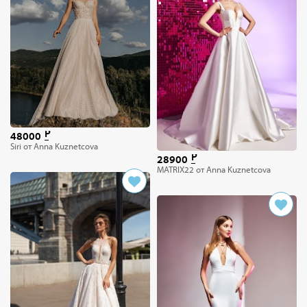
48000
Siri от Anna Kuznetcova
28900
MATRIX22 от Anna Kuznetcova