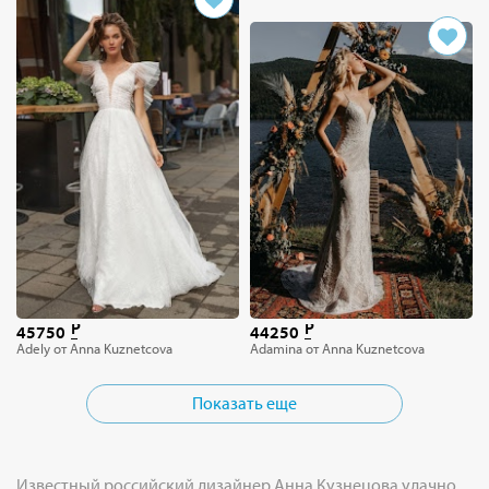
45750
44250
Adely от Anna Kuznetcova
Adamina от Anna Kuznetcova
Показать еще
Известный российский дизайнер Анна Кузнецова удачно