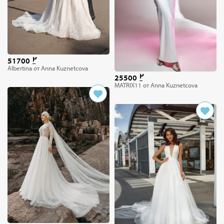
51700
Albertina от Anna Kuznetcova
25500
MATRIX11 от Anna Kuznetcova