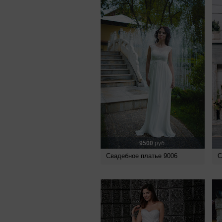
9500
руб.
Свадебное платье 9006
С