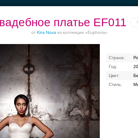
вадебное платье EF011
от
Kira Nova
из коллекции «Euphoria»
Торжества за
Банкет в отеле
Ваш безупречный
Р
городом
образ
2
Б
Ми
Свадебные платья
Банкет
Транспорт
Кольц
я