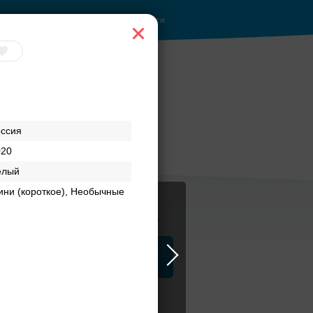
Войти
оссия
020
елый
ни (короткое), Необычные
Журнал
а
ЗАГСы
Аксессуары