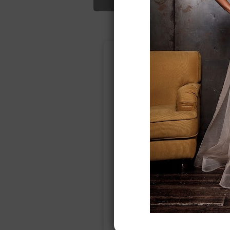
Подбор свад
Ампир
Прямое
(греческий)