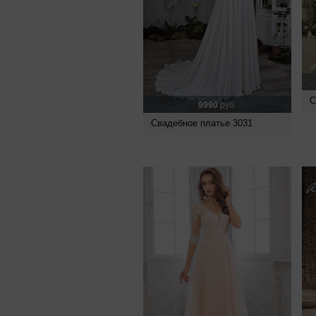
С
9990
руб.
Свадебное платье 3031