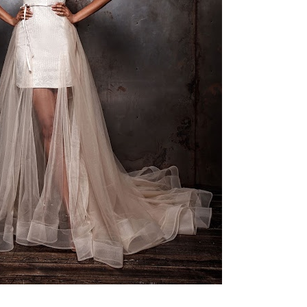
ебного платья
По стилю
Русалка
Принцесса
Бальное