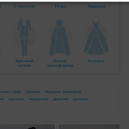
м
С корсетом
Ретро
Закрытые
Брючный
Платье-
А-силуэт
костюм
трансформер
еском стиле
прямые
больших размеров
ые
цветные
недорогие
дорогие
русалка