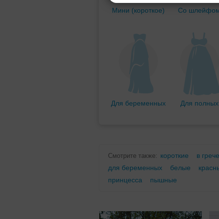
Мини (короткое)
Со шлейфо
Для беременных
Для полных
короткие
в греч
Смотрите также:
для беременных
белые
красн
принцесса
пышные