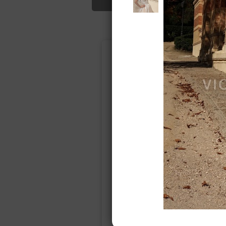
Подбор свад
Ампир
Прямое
(греческий)