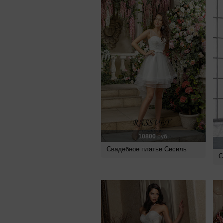
10800
руб.
Свадебное платье Сесиль
С