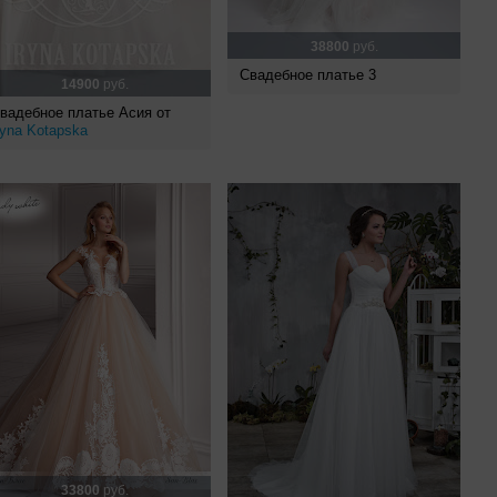
38800
руб.
Свадебное платье 3
14900
руб.
вадебное платье Асия от
ryna Kotapska
33800
руб.