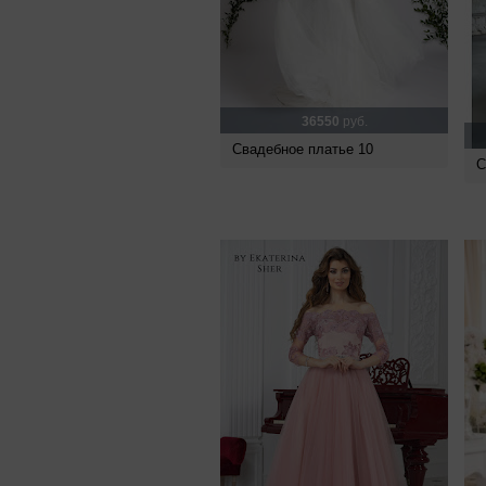
36550
руб.
Свадебное платье 10
С