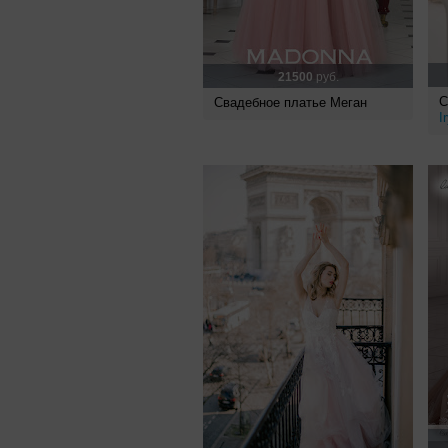
21500
руб.
С
Свадебное платье Меган
I