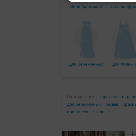
Мини (короткое)
Со шлейфо
Для беременных
Для полных
короткие
в греч
Смотрите также:
для беременных
белые
красн
принцесса
пышные