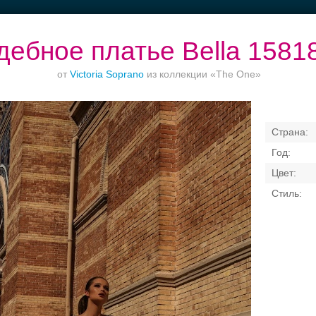
дебное платье Bella 1581
от
Victoria Soprano
из коллекции «The One»
Банкет в отеле
Торжества за
Ваш безупречный
городом
образ
Свадебные платья
Банкет
Транспорт
Кольц
я