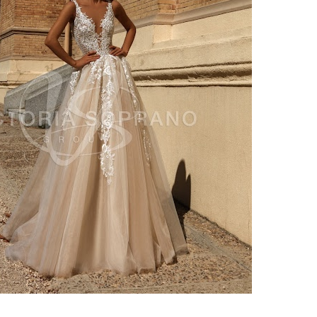
ебного платья
По стилю
Русалка
Принцесса
Бальное