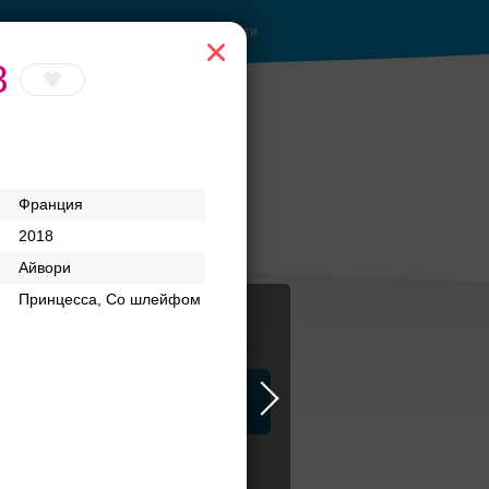
Войти
8
Франция
2018
Айвори
Принцесса, Со шлейфом
Журнал
а
ЗАГСы
Аксессуары