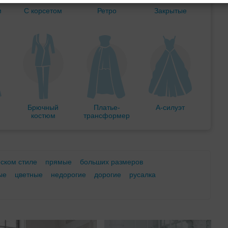
м
С корсетом
Ретро
Закрытые
Брючный
Платье-
А-силуэт
костюм
трансформер
еском стиле
прямые
больших размеров
ые
цветные
недорогие
дорогие
русалка