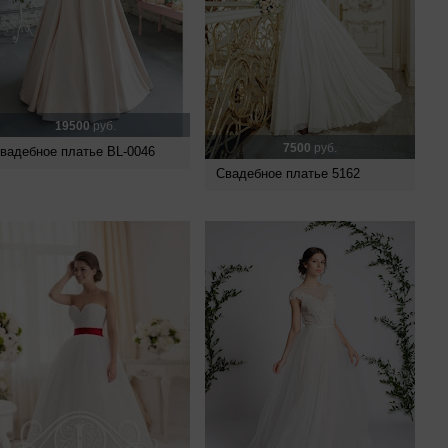
19500
руб.
7500
руб.
вадебное платье BL-0046
Свадебное платье 5162