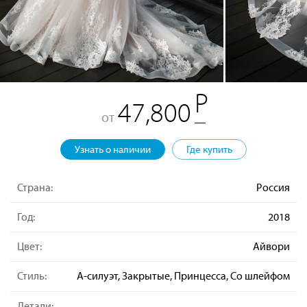
47,800
от
Узнать о наличии
Где купить
Страна:
Россия
Год:
2018
Цвет:
Айвори
Стиль:
А-силуэт, Закрытые, Принцесса, Со шлейфом
Детали: