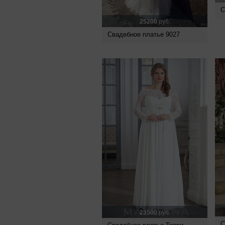
С
25200
руб.
Свадебное платье 9027
23500
руб.
С