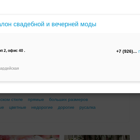
м
С корсетом
Ретро
Закрытые
алон свадебной и вечерней моды
п 2, офис 40 .
+7 (926)
Брючный
Платье-
А-силуэт
вардейская
костюм
трансформер
еском стиле
прямые
больших размеров
ые
цветные
недорогие
дорогие
русалка