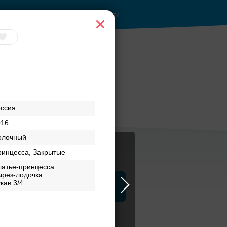
Войти
оссия
016
олочный
ринцесса, Закрытые
Журнал
латье-принцесса
ырез-лодочка
кав 3/4
а
ЗАГСы
Аксессуары