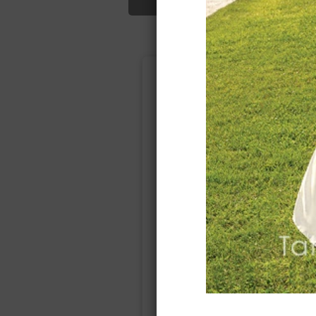
Подбор свад
Ампир
Прямое
(греческий)