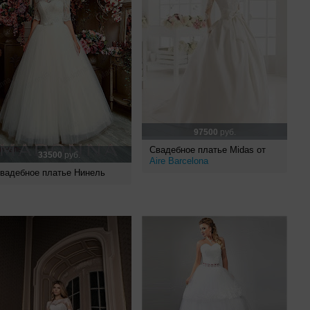
97500
руб.
Свадебное платье Midas от
33500
руб.
Aire Barcelona
вадебное платье Нинель