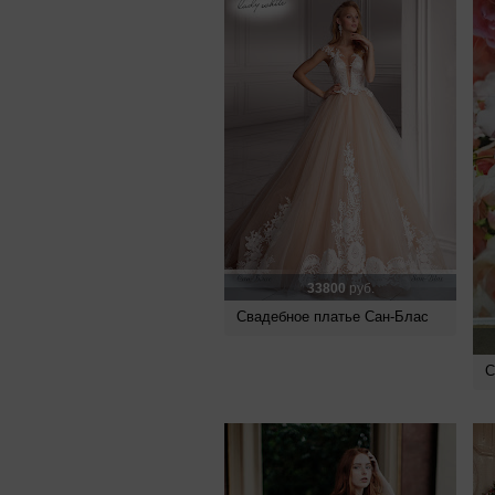
33800
руб.
Свадебное платье Сан-Блас
С