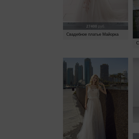
27400
руб.
Свадебное платье Майорка
С