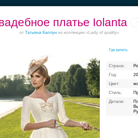
вадебное платье Iolanta
от
Татьяна Каплун
из коллекции «Lady of quality»
Где купить
Банкет в отеле
Торжества за
Ваш безупречный
городом
образ
Р
2
м
П
П
В
Ру
Свадебные платья
Банкет
Транспорт
Кольц
я