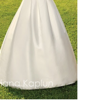
ебного платья
По стилю
Русалка
Принцесса
Бальное