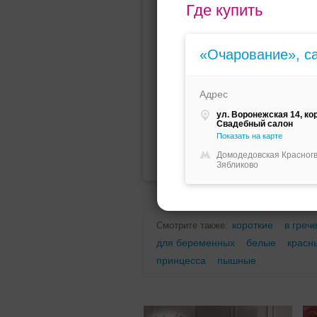
Где купить
Мини (короткое)
Со шлейфо
«Очарование», с
Адрес
ул. Воронежская 14, кор
Свадебный салон
Показать на карте
Для беременных
Для полных
Домодедовская Красног
Зябликово
короткие
в греч
Смотрите также:
для беременных
белые
красн
принцесса
пышные