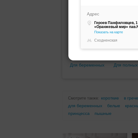
Мини (короткое)
Со шлейфо
Адрес
Героев Панфиловцев, 1
«Оранжевый мир» пав.№
Показать на карте
Сходненская
Для беременных
Для полных
короткие
в греч
Смотрите также:
для беременных
белые
красн
принцесса
пышные