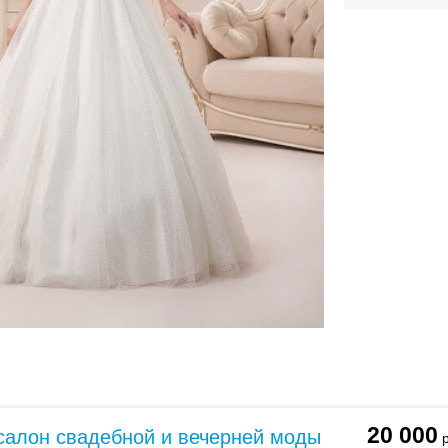
ебного платья
По стилю
Русалка
Принцесса
Бальное
20 000
 cалон свадебной и вечерней моды