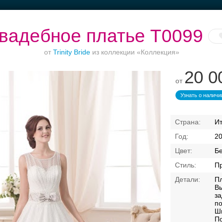
вадебное платье Т0099
от
Trinity Bride
из коллекции «Коллекция»
20 0
от
Торжества за
Банкет в отеле
Ваш безупречный
городом
образ
Узнать о наличи
И
2
Б
П
Пл
Свадебные платья
Банкет
Транспорт
Кольц
В
з
п
Ш
я
По