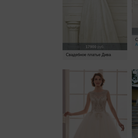
С
A
17900
руб.
Свадебное платье Дива