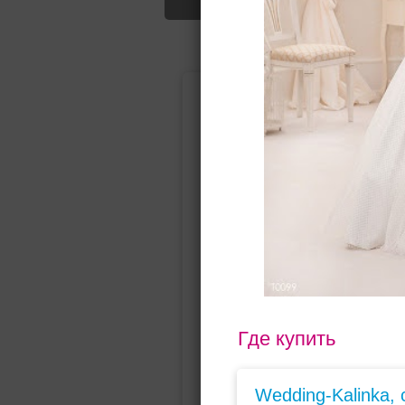
Подбор свад
Ампир
Прямое
(греческий)
Где купить
Wedding-Kalinka,