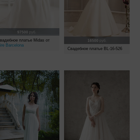
97500
руб.
вадебное платье Midas от
16500
руб.
ire Barcelona
Свадебное платье BL-16-526