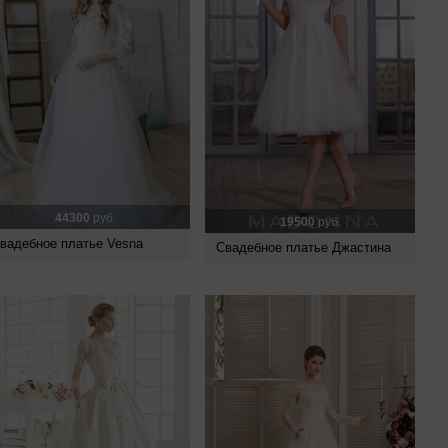
44300
руб.
19500
руб.
вадебное платье Vesna
Свадебное платье Джастина