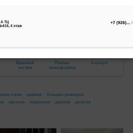
м
С корсетом
Ретро
Закрытые
 А ТЦ
+7 (926)
416, 4 этаж
Брючный
Платье-
А-силуэт
костюм
трансформер
еском стиле
прямые
больших размеров
ые
цветные
недорогие
дорогие
русалка