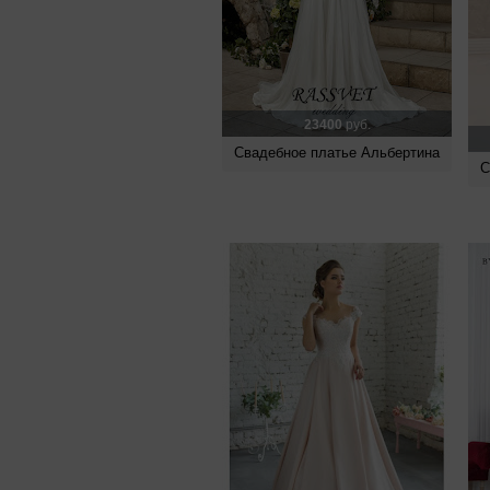
23400
руб.
Свадебное платье Альбертина
С