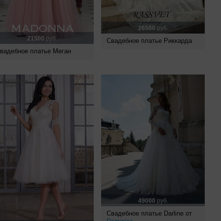
26500
руб.
21500
руб.
Свадебное платье Риккарда
вадебное платье Меган
49000
руб.
Свадебное платье Darline от