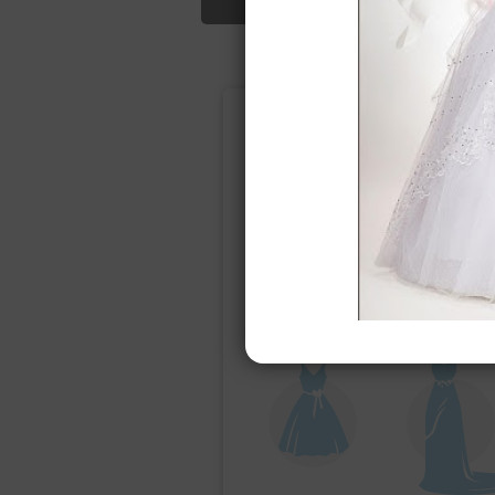
Подбор свад
Ампир
Прямое
(греческий)