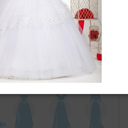
ебного платья
По стилю
Русалка
Принцесса
Бальное