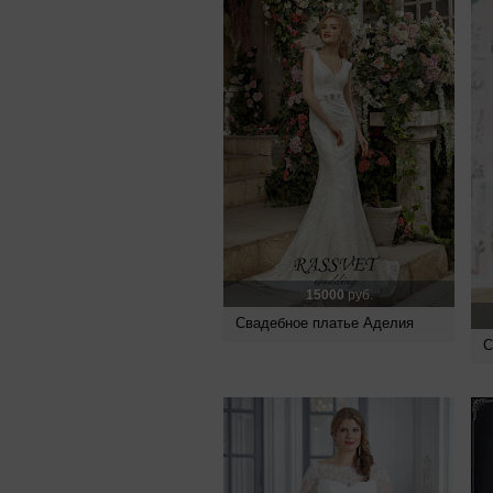
15000
руб.
Свадебное платье Аделия
С