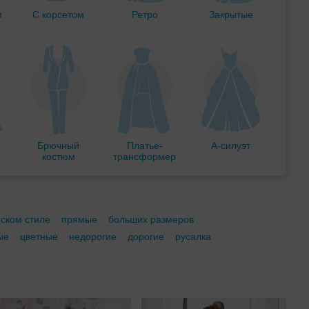
м
С корсетом
Ретро
Закрытые
Брючный
Платье-
А-силуэт
костюм
трансформер
еском стиле
прямые
больших размеров
ые
цветные
недорогие
дорогие
русалка