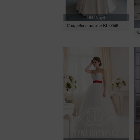
19500
руб.
Свадебное платье BL-0046
С