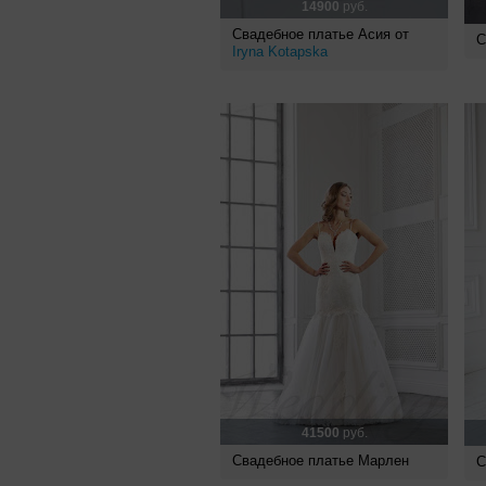
14900
руб.
Свадебное платье Асия от
С
Iryna Kotapska
41500
руб.
Свадебное платье Марлен
С