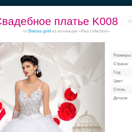
вадебное платье K008
от
Biatriss gold
из коллекции «Red collection»
Ваш безупречный
Торжества за
Банкет в отеле
образ
городом
Свадебные платья
Банкет
Транспорт
Кольц
я