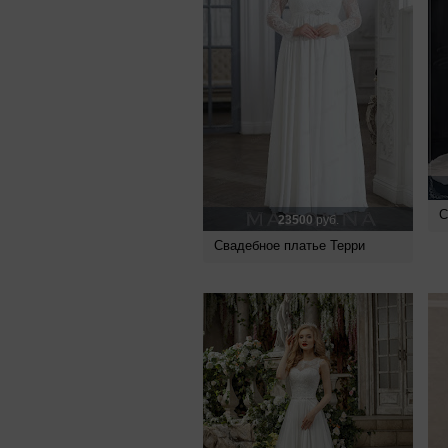
С
23500
руб.
Свадебное платье Терри