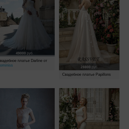
49000
руб.
вадебное платье Darline от
ominiss
28800
руб.
Свадебное платье Papillons