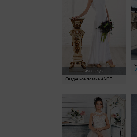
С
D
45000
руб.
Свадебное платье ANGEL