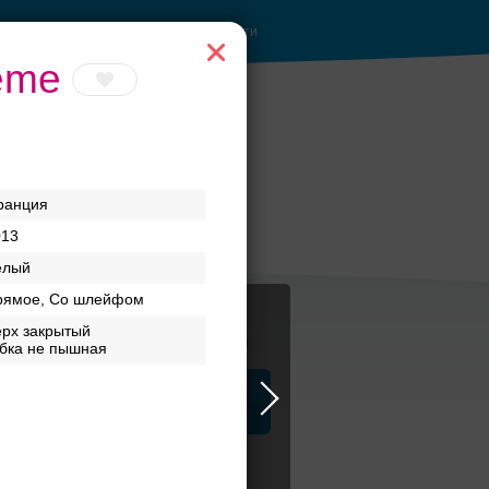
Войти
eme
ранция
013
елый
рямое, Со шлейфом
ерх закрытый
Журнал
бка не пышная
а
ЗАГСы
Аксессуары