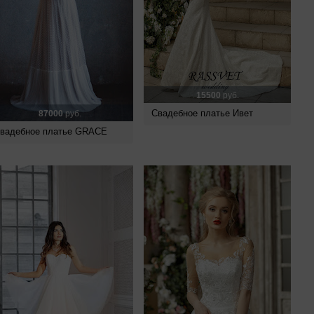
15500
руб.
Свадебное платье Ивет
87000
руб.
вадебное платье GRACE