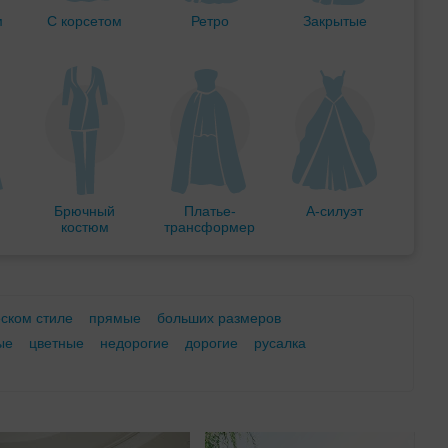
м
С корсетом
Ретро
Закрытые
Брючный
Платье-
А-силуэт
костюм
трансформер
еском стиле
прямые
больших размеров
ые
цветные
недорогие
дорогие
русалка