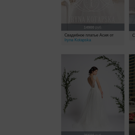
14900
руб.
Свадебное платье Асия от
С
Iryna Kotapska