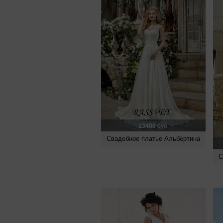
23400
руб.
Свадебное платье Альбертина
С