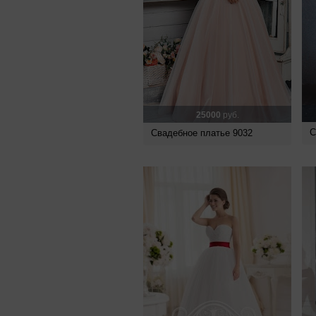
25000
руб.
С
Свадебное платье 9032