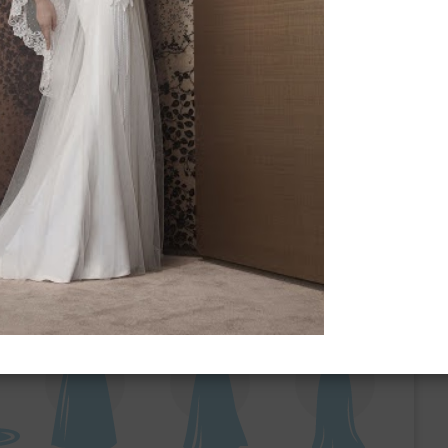
ебного платья
По стилю
Русалка
Принцесса
Бальное