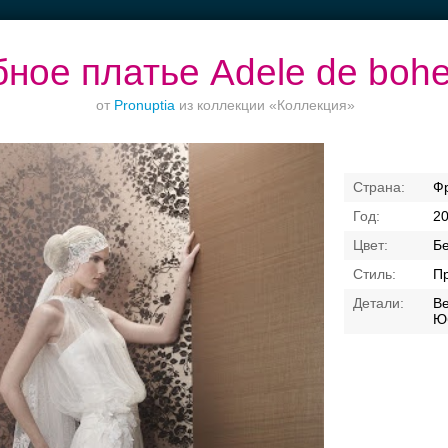
ное платье Adele de boh
от
Pronuptia
из коллекции «Коллекция»
Ваш безупречный
Торжества за
Банкет в отеле
Ф
образ
городом
2
Б
П
В
Ю
Свадебные платья
Банкет
Транспорт
Кольц
я