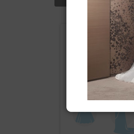
Подбор свад
Ампир
Прямое
(греческий)