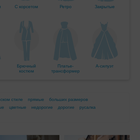
м
С корсетом
Ретро
Закрытые
Брючный
Платье-
А-силуэт
костюм
трансформер
еском стиле
прямые
больших размеров
ые
цветные
недорогие
дорогие
русалка