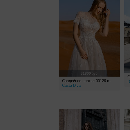
31800
руб.
С
Свадебное платье 00126 от
D
Casta Diva