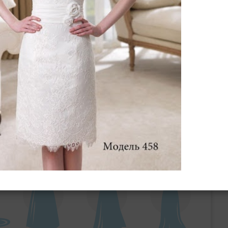
ебного платья
По стилю
Русалка
Принцесса
Бальное