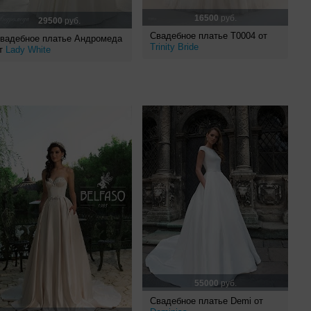
16500
руб.
29500
руб.
Свадебное платье Т0004 от
вадебное платье Андромеда
Trinity Bride
т
Lady White
55000
руб.
Свадебное платье Demi от