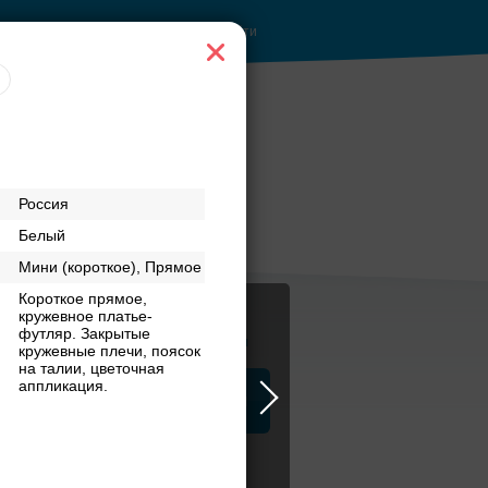
Войти
Россия
Белый
Мини (короткое), Прямое
Короткое прямое,
кружевное платье-
футляр. Закрытые
Журнал
кружевные плечи, поясок
на талии, цветочная
аппликация.
а
ЗАГСы
Аксессуары