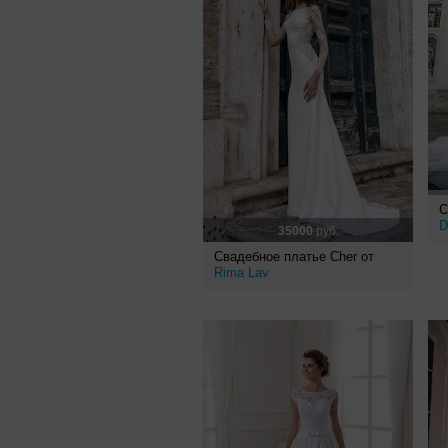
С
D
35000
руб.
Свадебное платье Cher от
Rima Lav