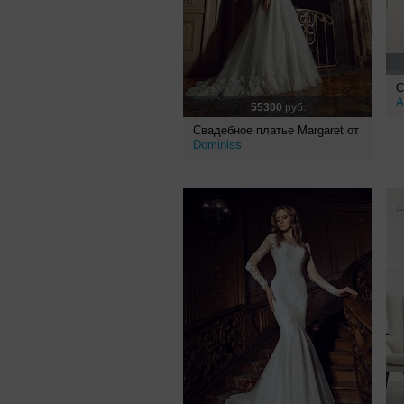
С
A
55300
руб.
Свадебное платье Margaret от
Dominiss