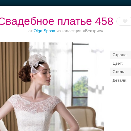
Свадебное платье 458
от
Olga Sposa
из коллекции «Беатрис»
Торжества за
Банкет в отеле
Ваш безупречный
городом
образ
Свадебные платья
Банкет
Транспорт
Кольц
я