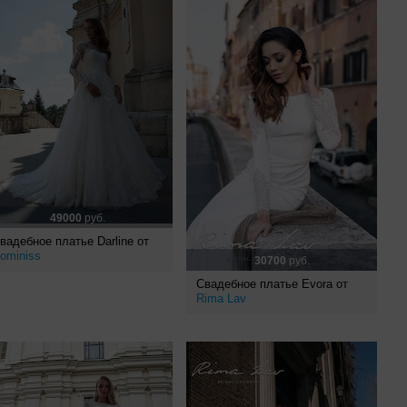
49000
руб.
вадебное платье Darline от
ominiss
30700
руб.
Свадебное платье Evora от
Rima Lav