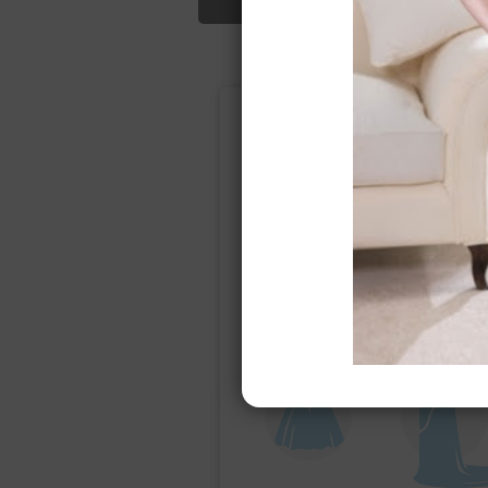
Подбор свад
Ампир
Прямое
(греческий)