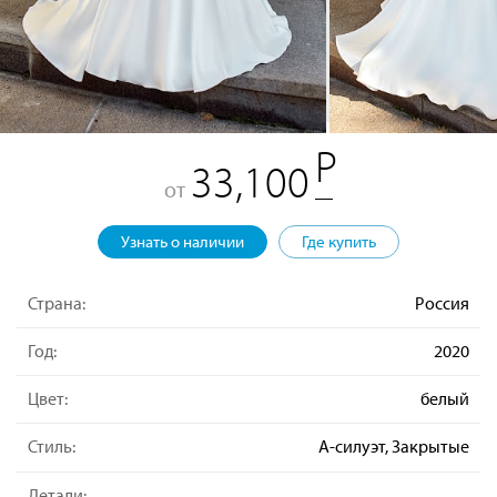
33,100
от
Узнать о наличии
Где купить
Страна:
Россия
Год:
2020
Цвет:
белый
Стиль:
А-силуэт, Закрытые
Детали: