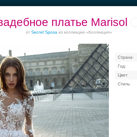
вадебное платье Marisol
от
Secret Sposa
из коллекции «Коллекция»
Банкет в отеле
Ваш безупречный
Торжества за
образ
городом
Свадебные платья
Банкет
Транспорт
Кольц
я