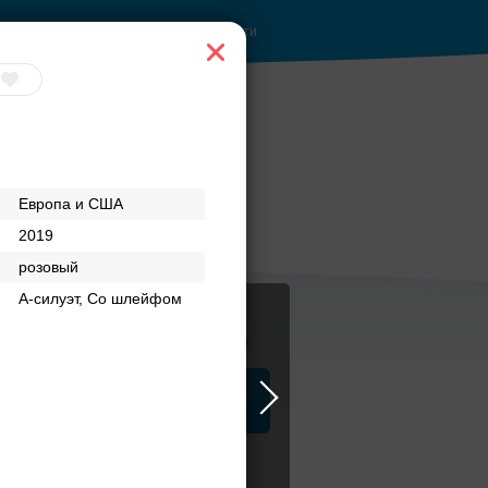
Войти
Европа и США
2019
розовый
А-силуэт, Со шлейфом
Журнал
а
ЗАГСы
Аксессуары