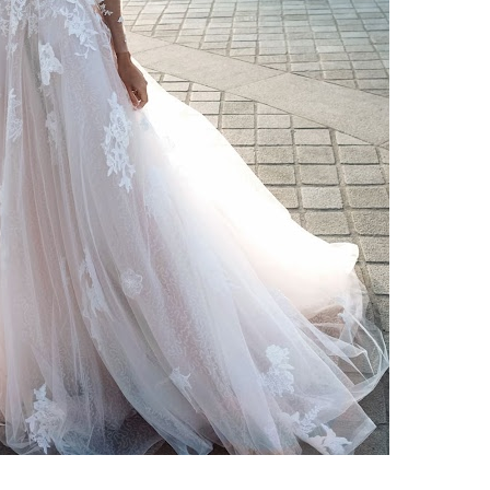
ебного платья
По стилю
Русалка
Принцесса
Бальное