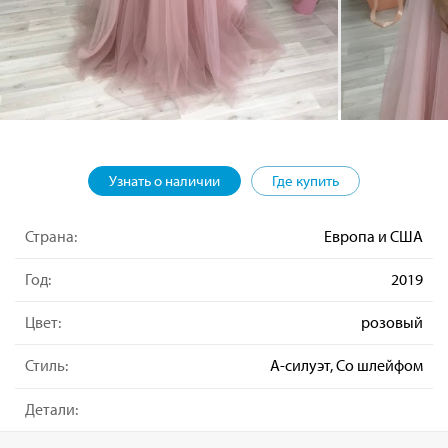
Узнать о наличии
Где купить
Страна:
Европа и США
Год:
2019
Цвет:
розовый
Стиль:
А-силуэт, Со шлейфом
Детали: