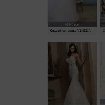
46640
руб.
Свадебное платье VENEZIA
С