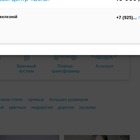
м
С корсетом
Ретро
Закрытые
 железной
+7 (925)
Брючный
Платье-
А-силуэт
костюм
трансформер
еском стиле
прямые
больших размеров
ые
цветные
недорогие
дорогие
русалка