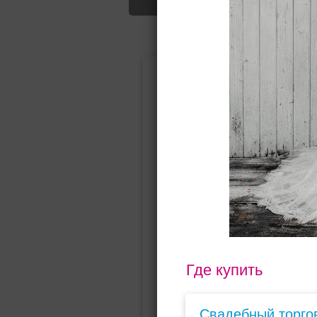
Подбор свад
Ампир
Прямое
(греческий)
Где купить
Свадебный торго