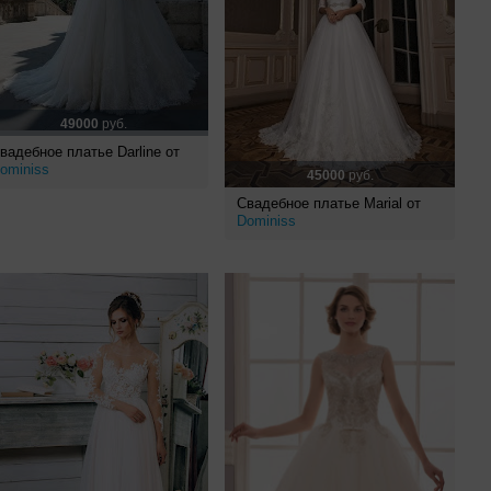
49000
руб.
вадебное платье Darline от
ominiss
45000
руб.
Свадебное платье Marial от
Dominiss