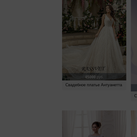
45000
руб.
Свадебное платье Антуанетта
С