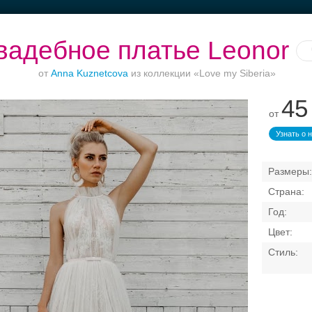
вадебное платье Leonor
от
Anna Kuznetcova
из коллекции «Love my Siberia»
45
от
Банкет в отеле
Ваш безупречный
Торжества за
образ
городом
Узнать о 
Свадебные платья
Банкет
Транспорт
Кольц
я