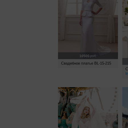
10500
руб.
Свадебное платье BL-15-215
С
I