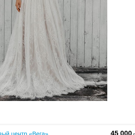
ебного платья
По стилю
Русалка
Принцесса
Бальное
45 000
вый центр «Вега»