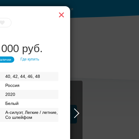
Войти
 000 руб.
Где купить
наличии
40, 42, 44, 46, 48
Россия
2020
Журнал
Белый
А-силуэт, Легкие / летние,
а
ЗАГСы
Аксессуары
Со шлейфом