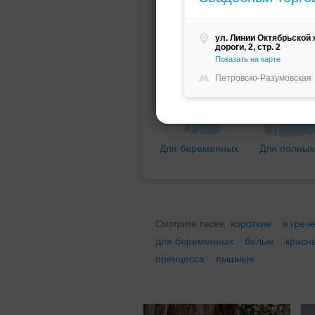
Мини (короткое)
Со шлейфо
ул. Линии Октябрьской
дороги, 2, стр. 2
Показать на карте
Петровско-Разумовская
Для беременных
Для полных
короткие
в греч
Смотрите также:
для беременных
белые
красн
принцесса
пышные