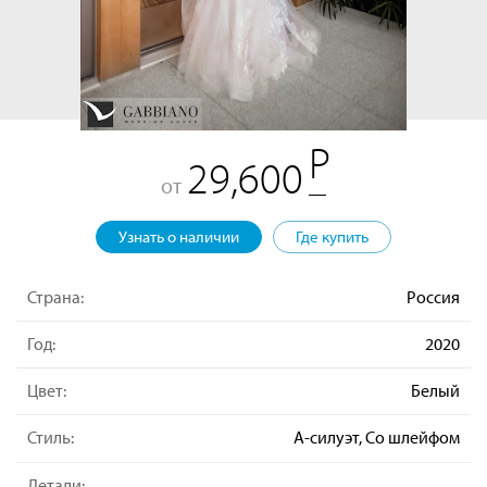
29,600
от
Узнать о наличии
Где купить
Страна:
Россия
Год:
2020
Цвет:
Белый
Стиль:
А-силуэт, Со шлейфом
Детали: