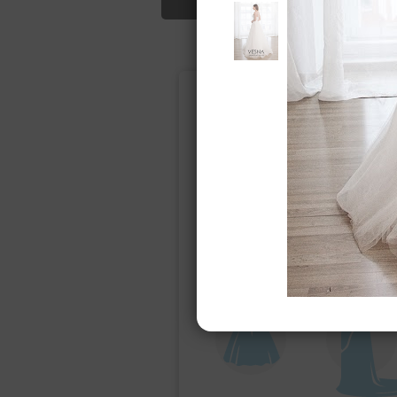
Подбор свад
Ампир
Прямое
(греческий)