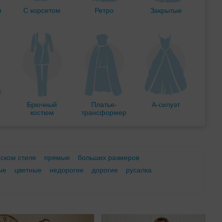
м
С корсетом
Ретро
Закрытые
Брючный
Платье-
А-силуэт
костюм
трансформер
еском стиле
прямые
больших размеров
ые
цветные
недорогие
дорогие
русалка