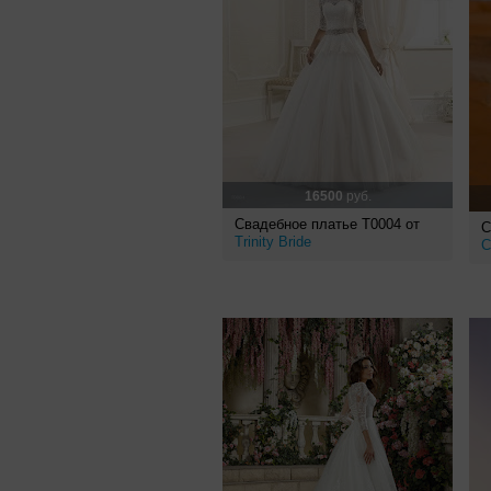
16500
руб.
Свадебное платье Т0004 от
С
Trinity Bride
C