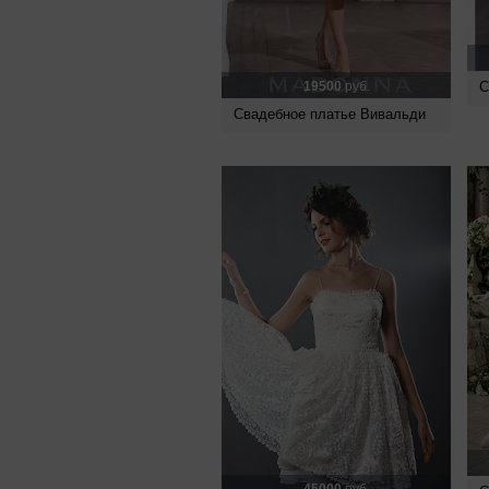
19500
руб.
С
Свадебное платье Вивальди