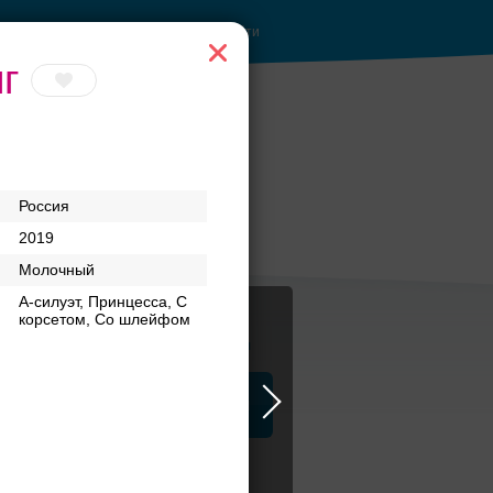
Войти
г
Россия
2019
Молочный
А-силуэт, Принцесса, С
корсетом, Со шлейфом
Журнал
а
ЗАГСы
Аксессуары