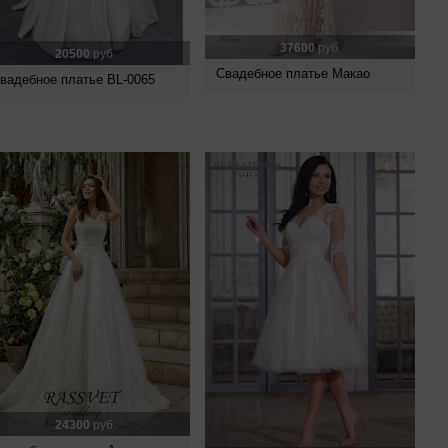
37600
руб.
20500
руб.
Свадебное платье Макао
вадебное платье BL-0065
24300
руб.