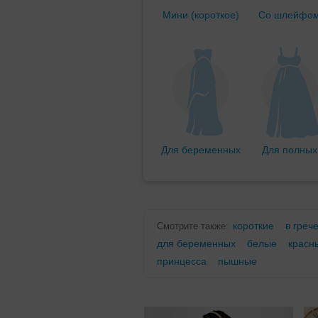
Мини (короткое)
Со шлейфо
Для беременных
Для полных
короткие
в греч
Смотрите также:
для беременных
белые
красн
принцесса
пышные