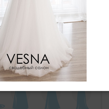
ебного платья
По стилю
Русалка
Принцесса
Бальное