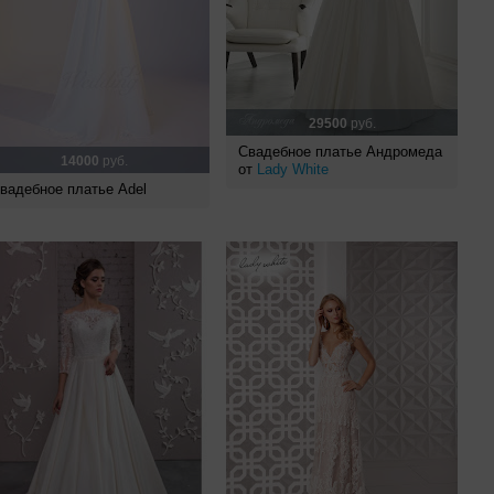
29500
руб.
Свадебное платье Андромеда
14000
руб.
от
Lady White
вадебное платье Adel