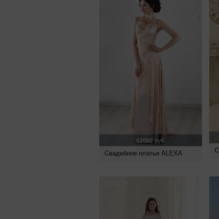
42000
руб.
С
Свадебное платье ALEXA