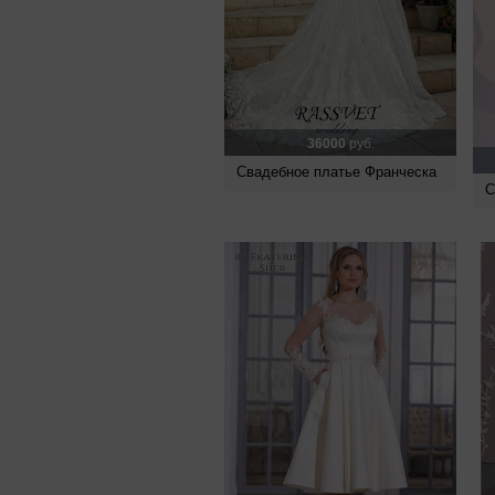
36000
руб.
Свадебное платье Франческа
С