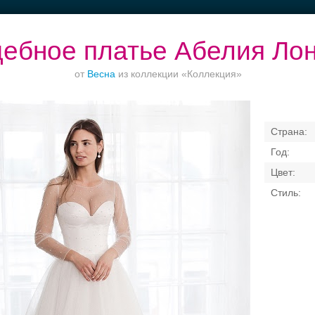
ебное платье Абелия Лон
от
Весна
из коллекции «Коллекция»
Торжества за
Ваш безупречный
Банкет в отеле
городом
образ
Свадебные платья
Банкет
Транспорт
Кольц
я