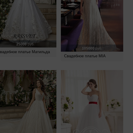
25000
руб.
105000
руб.
вадебное платье Матильда
Свадебное платье MIA