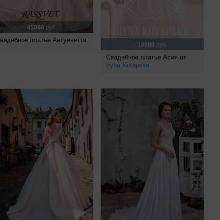
45000
руб.
вадебное платье Антуанетта
14900
руб.
Свадебное платье Асия от
Iryna Kotapska