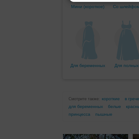
Мини (короткое)
Со шлейфо
Для беременных
Для полных
короткие
в греч
Смотрите также:
для беременных
белые
красн
принцесса
пышные