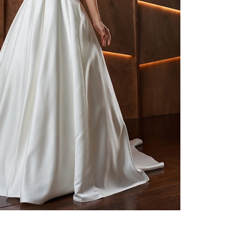
ебного платья
По стилю
Русалка
Принцесса
Бальное