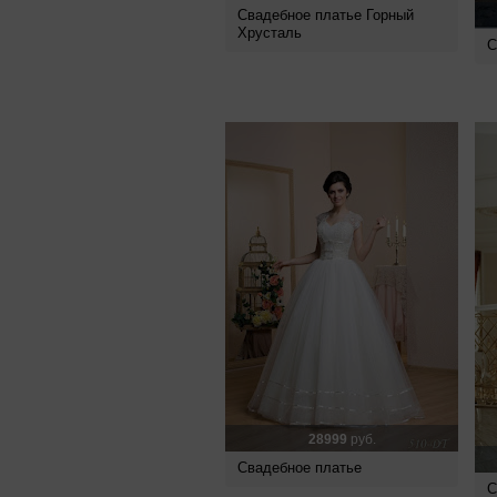
Свадебное платье Горный
Хрусталь
С
28999
руб.
Свадебное платье
С