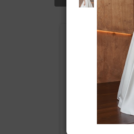
Подбор свад
Ампир
Прямое
(греческий)