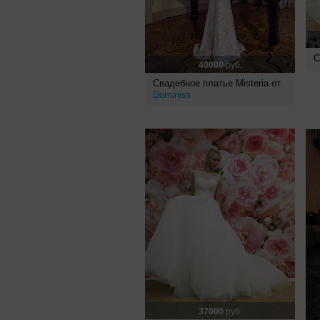
С
40000
руб.
Свадебное платье Misteria от
Dominiss
37000
руб.