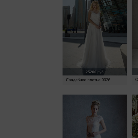
25200
руб.
С
Свадебное платье 9026