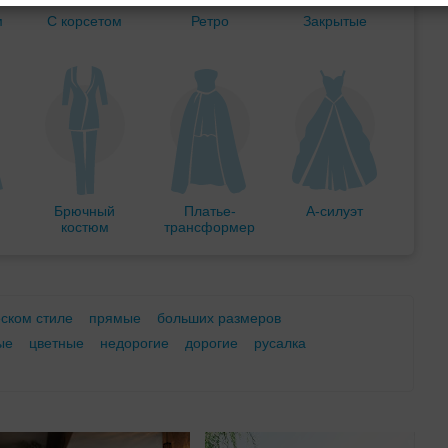
м
С корсетом
Ретро
Закрытые
Брючный
Платье-
А-силуэт
костюм
трансформер
еском стиле
прямые
больших размеров
ые
цветные
недорогие
дорогие
русалка