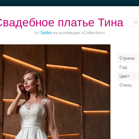
Свадебное платье Тина
от
Sellini
из коллекции «Collection»
Торжества за
Ваш безупречный
Банкет в отеле
городом
образ
Свадебные платья
Банкет
Транспорт
Кольц
я