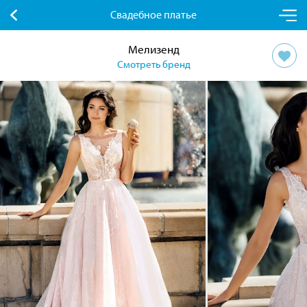
Свадебное платье
Мелизенд
Смотреть бренд