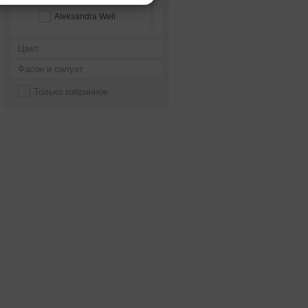
Aleksandra Well
Alena Goretskaya
Цвет
Alessandra Rinaudo
Фасон и силуэт
Alessandro couture
Только избранное
Alessandro'sL
Alessia bridal
Alfred Angelo
Alice Fashion
Alicia Cruz
Alla Saga
Allegresse
Allen Rich
Alleria belle
Allure Bridals
Alma Novia
Alteza