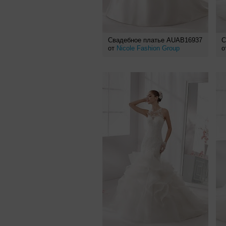
Свадебное платье AUAB16937
С
от
Nicole Fashion Group
о