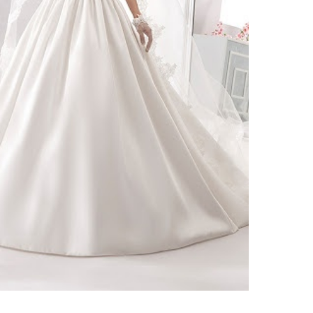
ено 861 платье
вадебное платье AUAB16929
Свадебное платье AUAB16911
т
Nicole Fashion Group
от
Nicole Fashion Group