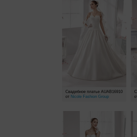
Свадебное платье AUAB16910
С
от
Nicole Fashion Group
о