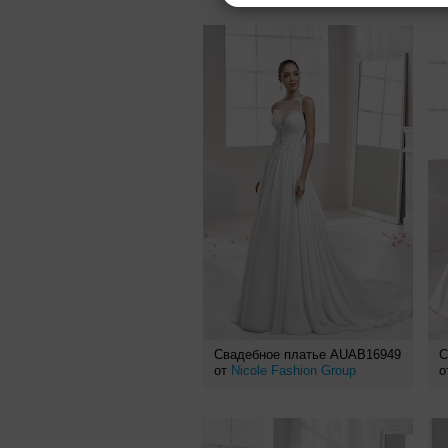
Свадебное платье AUAB16949
С
от
Nicole Fashion Group
о