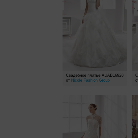
Свадебное платье AUAB16928
С
от
Nicole Fashion Group
о