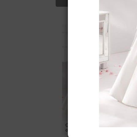
Для Вас найд
Свадебное платье AUAB16969
С
от
Nicole Fashion Group
о