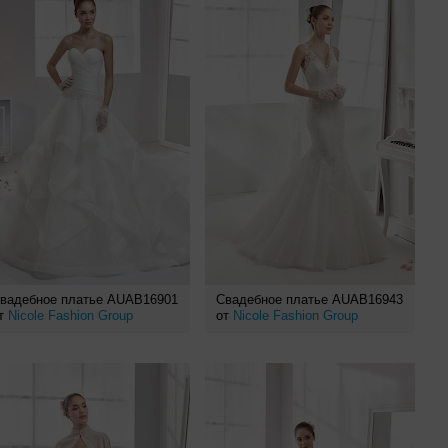
вадебное платье AUAB16901
Свадебное платье AUAB16943
т
Nicole Fashion Group
от
Nicole Fashion Group