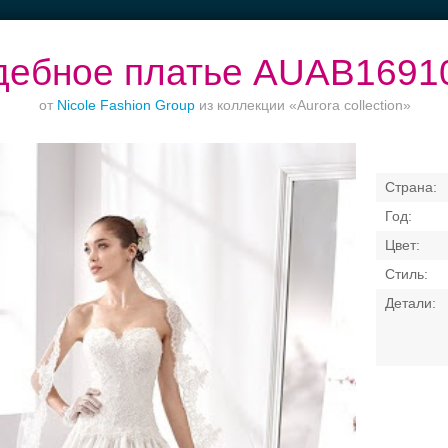
дебное платье AUAB1691
от
Nicole Fashion Group
из коллекции «Aurora collection»
Банкет в отеле
Ваш безупречный
Торжества за
образ
городом
Свадебные платья
Банкет
Транспорт
Кольц
я