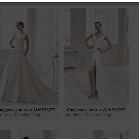
вадебное платье AUAB16973
Свадебное платье AUAB16907
т
Nicole Fashion Group
от
Nicole Fashion Group