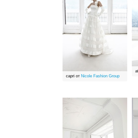
a
capri от
Nicole Fashion Group