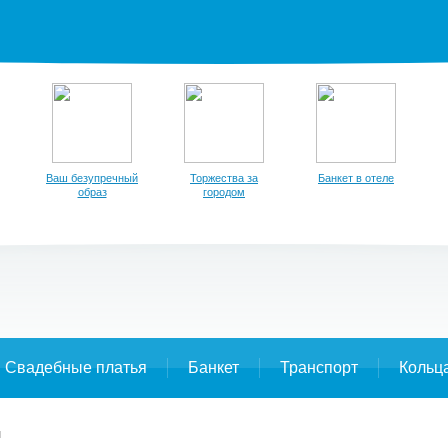
Ваш безупречный
Торжества за
Банкет в отеле
образ
городом
Свадебные платья
Банкет
Транспорт
Кольц
я