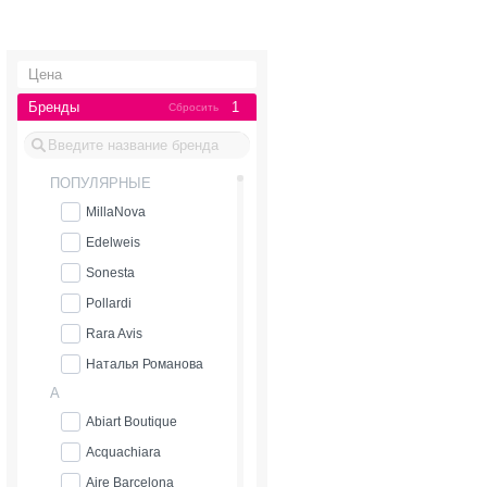
Цена
Бренды
1
Сбросить
ПОПУЛЯРНЫЕ
MillaNova
Edelweis
Sonesta
Pollardi
Rara Avis
Наталья Романова
A
Abiart Boutique
Acquachiara
Aire Barcelona