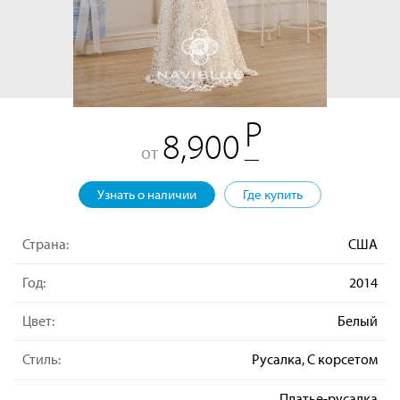
8,900
от
Узнать о наличии
Где купить
Страна:
США
Год:
2014
Цвет:
Белый
Стиль:
Русалка, С корсетом
Платье-русалка