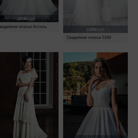
19160
руб.
вадебное платье Ассоль
12600
руб.
Свадебное платье 5169