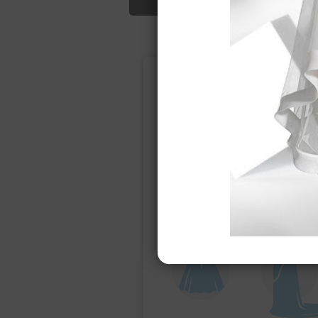
Подбор свад
Ампир
Прямое
(греческий)