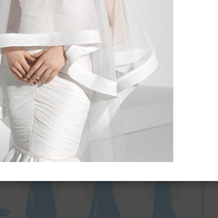
ебного платья
По стилю
Русалка
Принцесса
Бальное