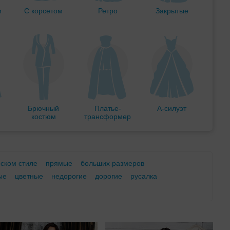
м
С корсетом
Ретро
Закрытые
Брючный
Платье-
А-силуэт
костюм
трансформер
еском стиле
прямые
больших размеров
ые
цветные
недорогие
дорогие
русалка