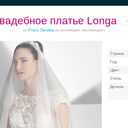
вадебное платье Longa
от
Franc Sarabia
из коллекции «Коллекция»
Торжества за
Ваш безупречный
Банкет в отеле
городом
образ
Свадебные платья
Банкет
Транспорт
Кольц
я