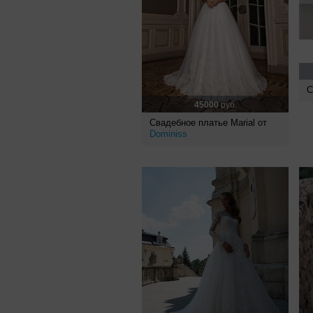
С
45000
руб.
Свадебное платье Marial от
Dominiss