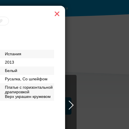
Войти
Испания
2013
Белый
Русалка, Со шлейфом
Платье с горизонтальной
Журнал
драпировкой
Верх украшен кружевом
а
ЗАГСы
Аксессуары