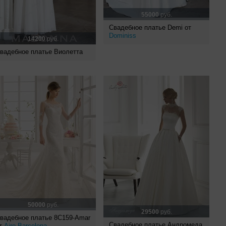
55000
руб.
Свадебное платье Demi от
Dominiss
14200
руб.
вадебное платье Виолетта
50000
руб.
29500
руб.
вадебное платье 8C159-Amar
Свадебное платье Андромеда
т
Aire Barcelona