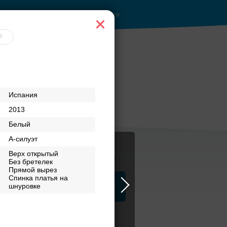
Войти
Испания
2013
Белый
А-силуэт
Верх открытый
Журнал
Без бретелек
Прямой вырез
Спинка платья на
а
шнуровке
ЗАГСы
Аксессуары