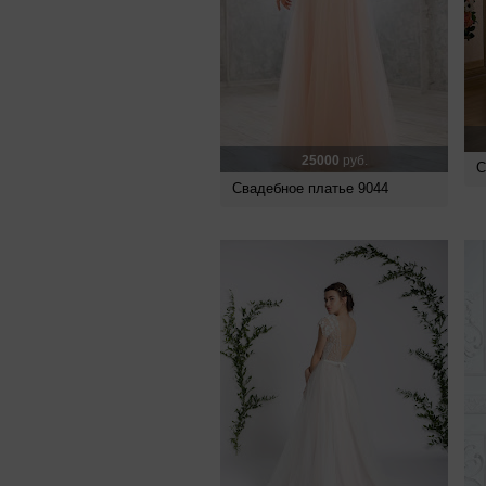
25000
руб.
С
Свадебное платье 9044