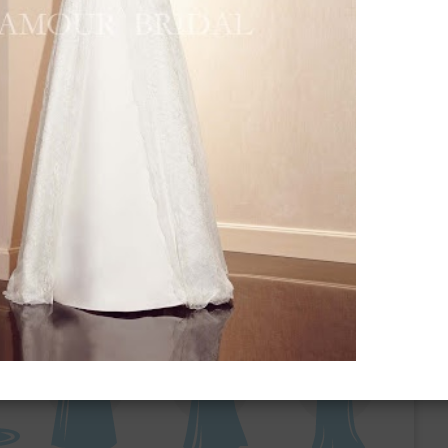
ебного платья
По стилю
Русалка
Принцесса
Бальное