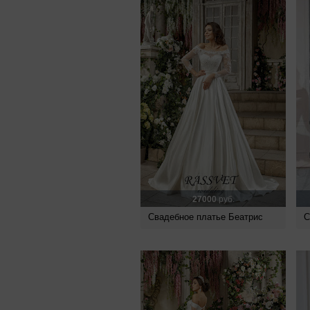
27000
руб.
Свадебное платье Беатрис
С