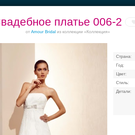
вадебное платье 006-2
от
Amour Bridal
из коллекции «Коллекция»
Банкет в отеле
Торжества за
Ваш безупречный
городом
образ
Свадебные платья
Банкет
Транспорт
Кольц
я