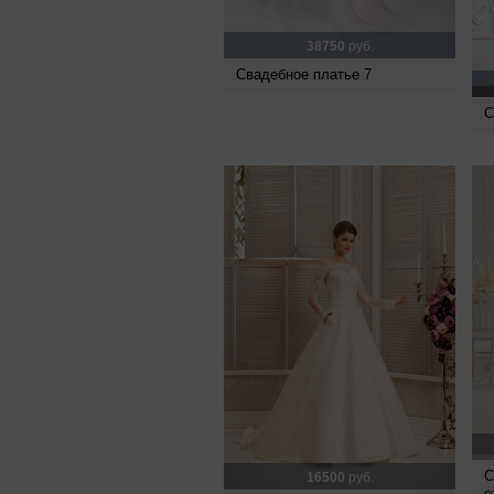
38750
руб.
Свадебное платье 7
С
С
16500
руб.
о