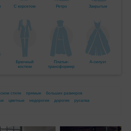
м
С корсетом
Ретро
Закрытые
Брючный
Платье-
А-силуэт
костюм
трансформер
еском стиле
прямые
больших размеров
ые
цветные
недорогие
дорогие
русалка