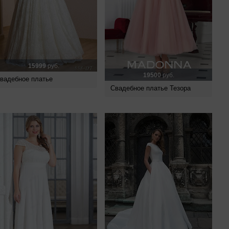
15999
руб.
19500
руб.
вадебное платье
Свадебное платье Тезора