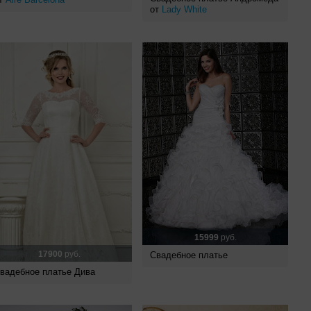
от
Lady White
15999
руб.
17900
руб.
Свадебное платье
вадебное платье Дива