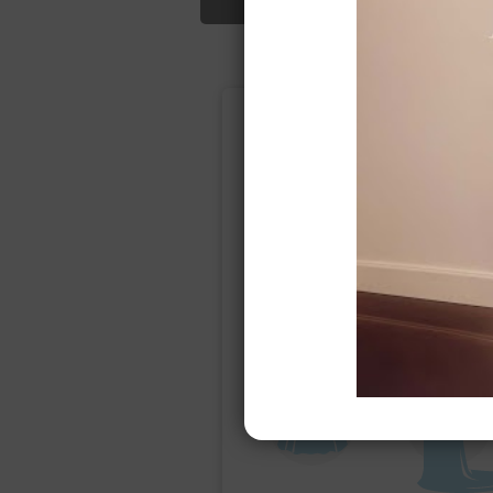
Подбор свад
Ампир
Прямое
(греческий)