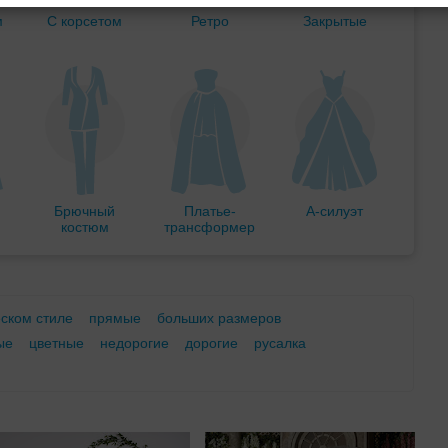
м
С корсетом
Ретро
Закрытые
Брючный
Платье-
А-силуэт
костюм
трансформер
еском стиле
прямые
больших размеров
ые
цветные
недорогие
дорогие
русалка