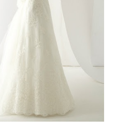
ебного платья
По стилю
Русалка
Принцесса
Бальное