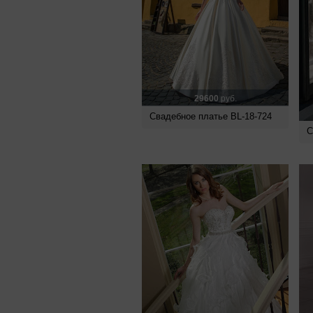
29600
руб.
Свадебное платье BL-18-724
С