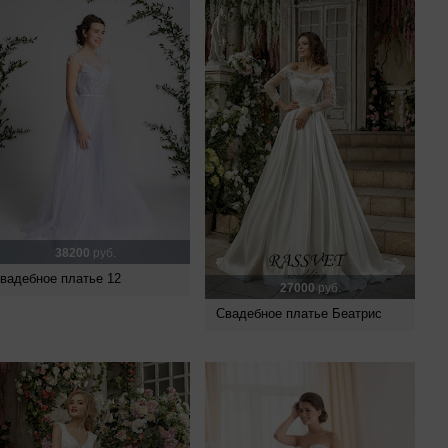
38200
руб.
вадебное платье 12
27000
руб.
Свадебное платье Беатрис