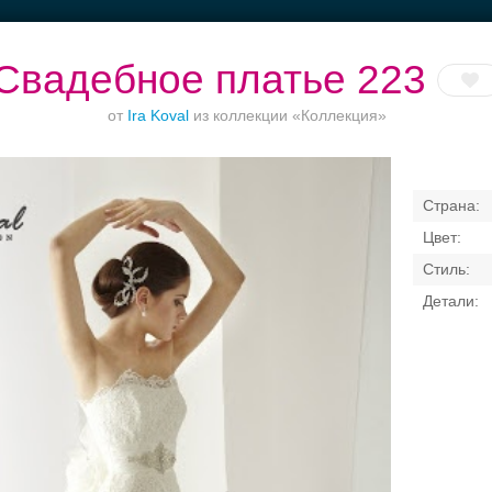
Свадебное платье 223
от
Ira Koval
из коллекции «Коллекция»
Ваш безупречный
Торжества за
Банкет в отеле
образ
городом
Свадебные платья
Банкет
Транспорт
Кольц
я