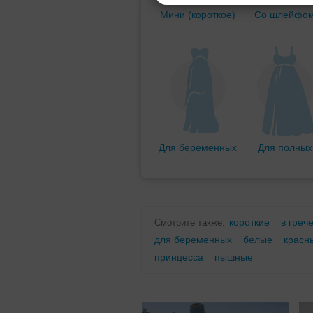
Мини (короткое)
Со шлейфо
Для беременных
Для полных
короткие
в греч
Смотрите также:
для беременных
белые
красн
принцесса
пышные