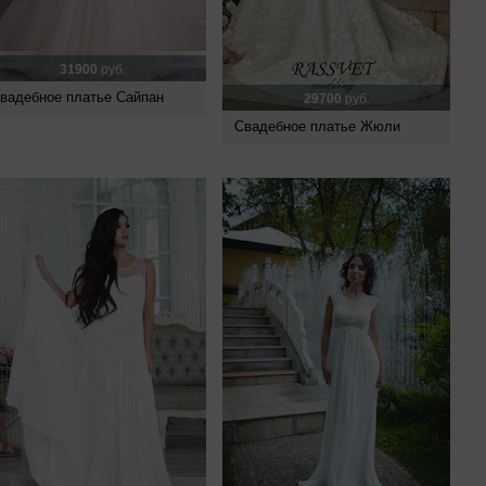
31900
руб.
вадебное платье Сайпан
29700
руб.
Свадебное платье Жюли