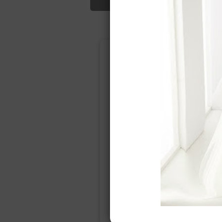
Подбор свад
Ампир
Прямое
(греческий)