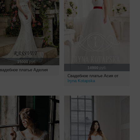
15000
руб.
14900
руб.
вадебное платье Аделия
Свадебное платье Асия от
Iryna Kotapska