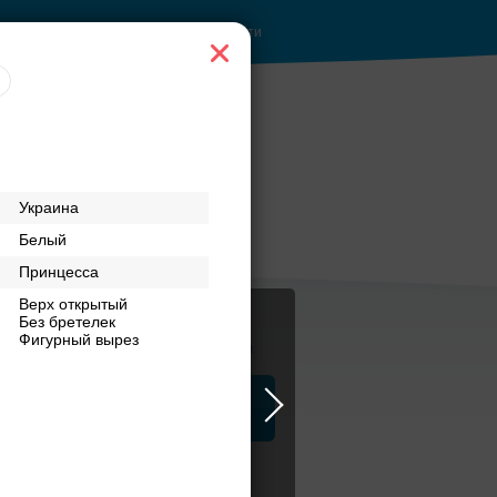
Войти
Украина
Белый
Принцесса
Верх открытый
Без бретелек
Фигурный вырез
Журнал
а
ЗАГСы
Аксессуары