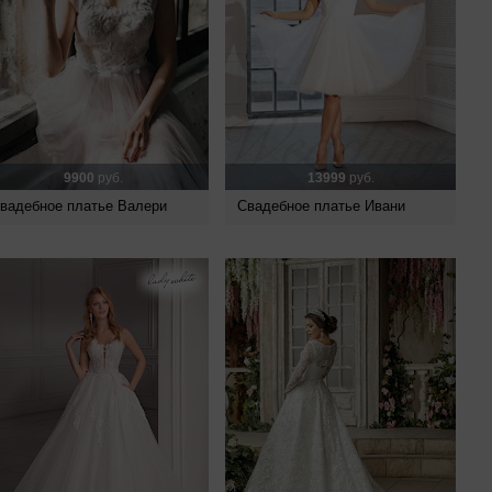
9900
руб.
13999
руб.
вадебное платье Валери
Свадебное платье Ивани