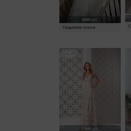
4990
руб.
С
Свадебное платье
37600
руб.