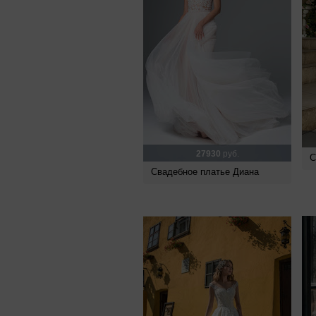
27930
руб.
С
Свадебное платье Диана