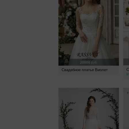
20000
руб.
С
Свадебное платье Виолет
I