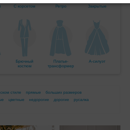
м
С корсетом
Ретро
Закрытые
Брючный
Платье-
А-силуэт
костюм
трансформер
еском стиле
прямые
больших размеров
ые
цветные
недорогие
дорогие
русалка