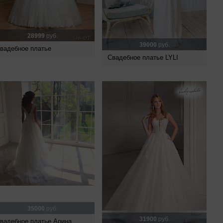
28999
руб.
39000
руб.
вадебное платье
Свадебное платье LYLI
35000
руб.
31900
руб.
вадебное платье Арина