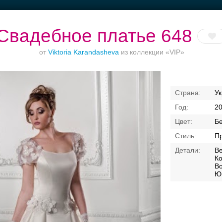
Свадебное платье 648
от
Viktoria Karandasheva
из коллекции «VIP»
Банкет в отеле
Торжества за
Ваш безупречный
У
городом
образ
2
Б
П
В
Ко
Во
Ю
Свадебные платья
Банкет
Транспорт
Кольц
я