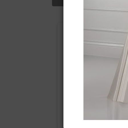
Подбор свад
Ампир
Прямое
(греческий)