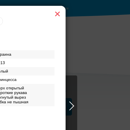
Войти
краина
013
елый
ринцесса
ерх открытый
Журнал
роткие рукава
гнутый вырез
бка не пышная
а
ЗАГСы
Аксессуары