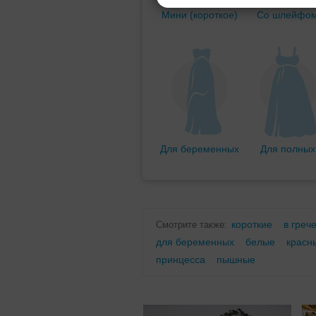
Мини (короткое)
Со шлейфо
Для беременных
Для полных
короткие
в греч
Смотрите также:
для беременных
белые
красн
принцесса
пышные