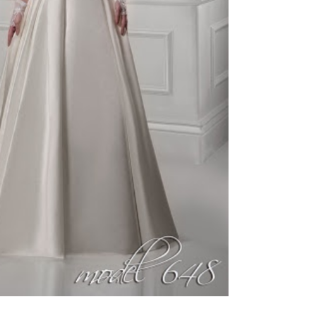
ебного платья
По стилю
Русалка
Принцесса
Бальное