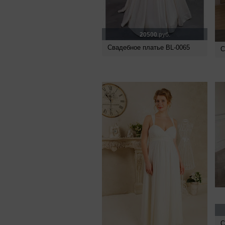
20500
руб.
Свадебное платье BL-0065
С
С