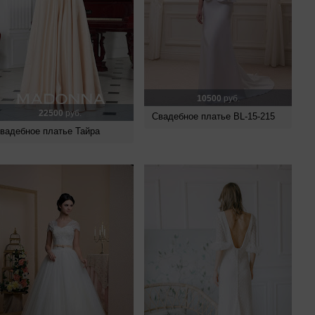
10500
руб.
22500
руб.
Свадебное платье BL-15-215
вадебное платье Тайра