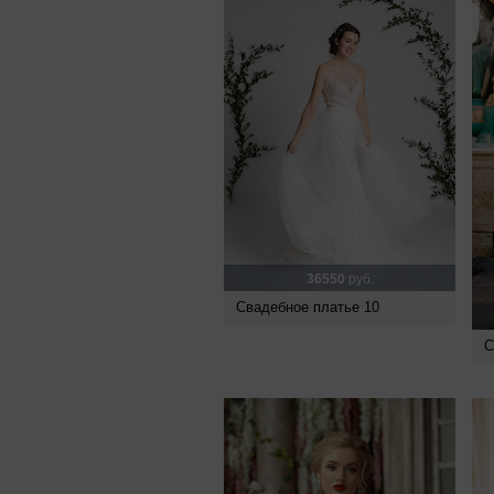
36550
руб.
Свадебное платье 10
С