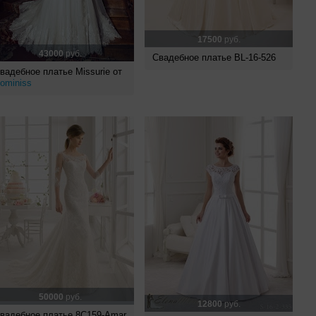
17500
руб.
43000
руб.
Свадебное платье BL-16-526
вадебное платье Missurie от
ominiss
50000
руб.
12800
руб.
вадебное платье 8C159-Amar