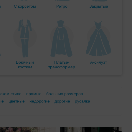
м
С корсетом
Ретро
Закрытые
Брючный
Платье-
А-силуэт
костюм
трансформер
еском стиле
прямые
больших размеров
ые
цветные
недорогие
дорогие
русалка