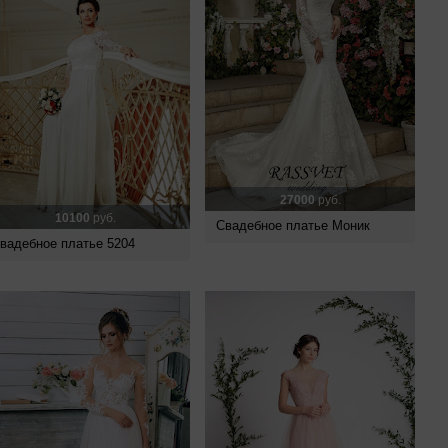
27000
руб.
10100
руб.
Свадебное платье Моник
вадебное платье 5204