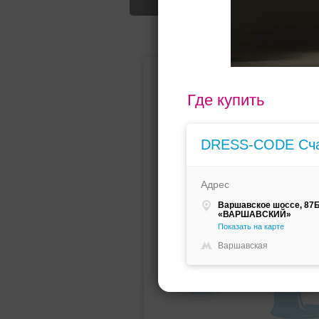
Подбор свад
Где купить
DRESS-CODE Счас
Адрес
Ампир
Прямое
Варшавское шоссе, 87Б,
(греческий)
«ВАРШАВСКИЙ»
Показать на карте
Варшавская