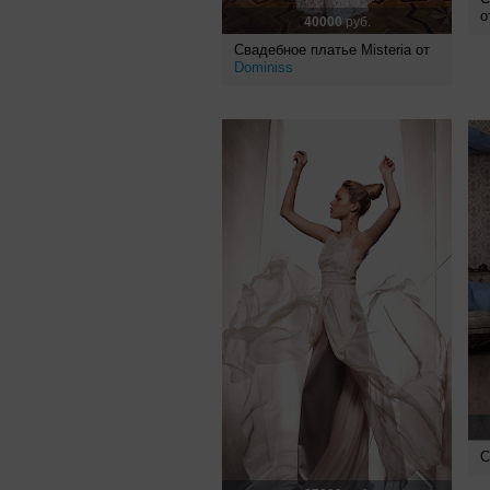
о
40000
руб.
Свадебное платье Misteria от
Dominiss
С