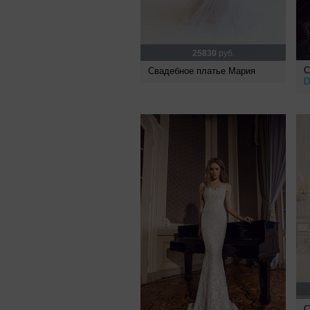
25830
руб.
С
Свадебное платье Мария
D
С