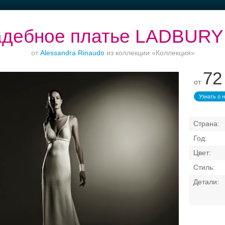
дебное платье LADBURY
от
Alessandra Rinaudo
из коллекции «Коллекция»
72
от
Торжества за
Банкет в отеле
Ваш безупречный
городом
образ
Узнать о 
Свадебные платья
Банкет
Транспорт
Кольц
я