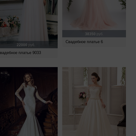
38350
руб.
Свадебное платье 6
22000
руб.
вадебное платье 9033