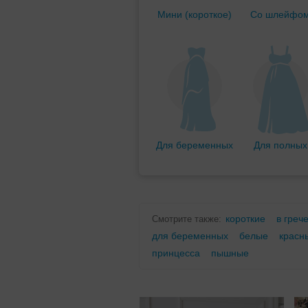
Мини (короткое)
Со шлейфо
Для беременных
Для полных
короткие
в греч
Смотрите также:
для беременных
белые
красн
принцесса
пышные