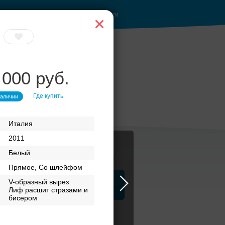
Войти
 000 руб.
Где купить
наличии
Италия
2011
Белый
Журнал
Прямое, Со шлейфом
V-образный вырез
а
ЗАГСы
Аксессуары
Лиф расшит стразами и
бисером