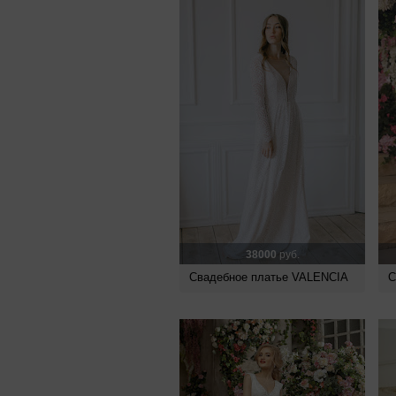
38000
руб.
Свадебное платье VALENCIA
С