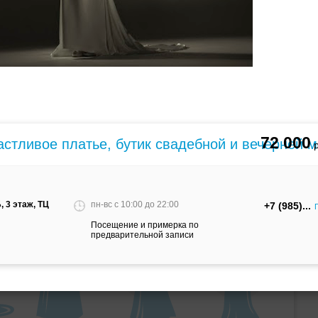
ебного платья
По стилю
72 000
тливое платье, бутик свадебной и вечерней 
Русалка
Принцесса
Бальное
 3 этаж, ТЦ
пн-вс c 10:00 до 22:00
+7 (985)
Посещение и примерка по
предварительной записи