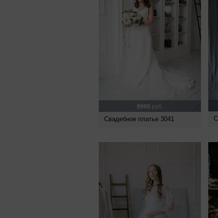
9990
руб.
С
Свадебное платье 3041