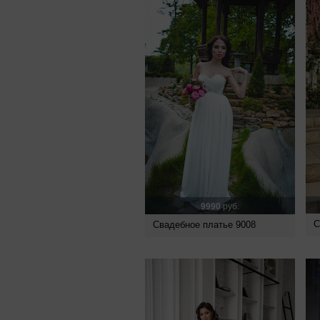
9990
руб.
С
Свадебное платье 9008