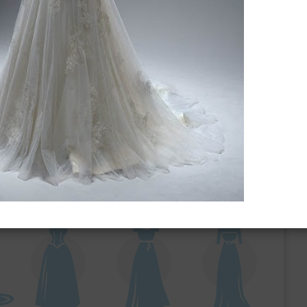
ебного платья
По стилю
Русалка
Принцесса
Бальное