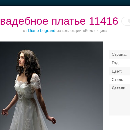
вадебное платье 11416
от
Diane Legrand
из коллекции «Коллекция»
Банкет в отеле
Ваш безупречный
Торжества за
образ
городом
Свадебные платья
Банкет
Транспорт
Кольц
я