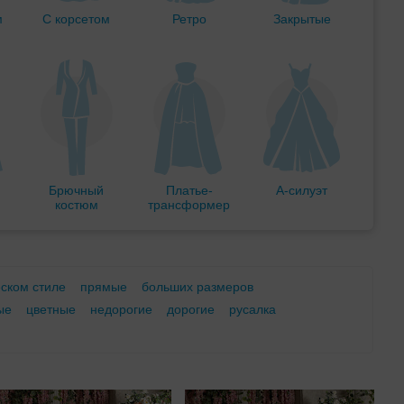
м
С корсетом
Ретро
Закрытые
Брючный
Платье-
А-силуэт
костюм
трансформер
еском стиле
прямые
больших размеров
ые
цветные
недорогие
дорогие
русалка