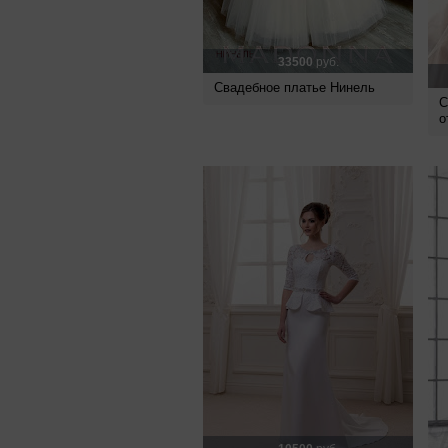
33500
руб.
Свадебное платье Нинель
С
о