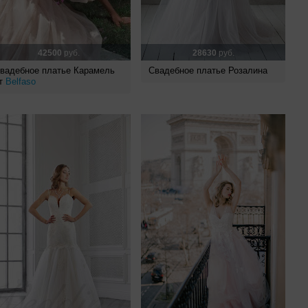
42500
руб.
28630
руб.
вадебное платье Карамель
Свадебное платье Розалина
т
Belfaso