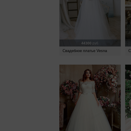
44300
руб.
Свадебное платье Vesna
С