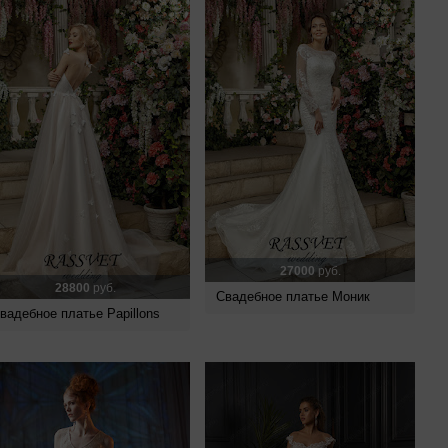
27000
руб.
28800
руб.
Свадебное платье Моник
вадебное платье Papillons