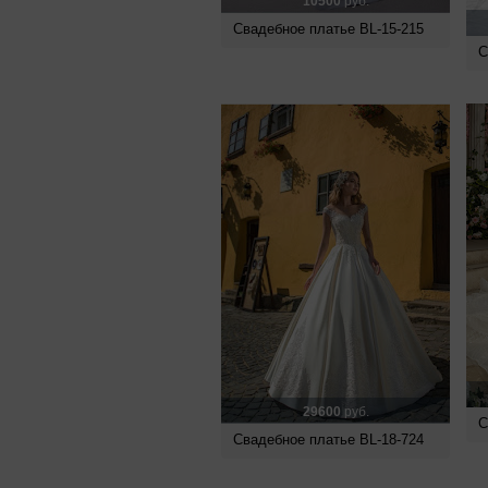
10500
руб.
Свадебное платье BL-15-215
С
29600
руб.
С
Свадебное платье BL-18-724