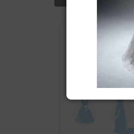
Подбор свад
Ампир
Прямое
(греческий)