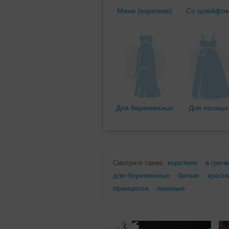
Мини (короткое)
Со шлейфо
Для беременных
Для полных
короткие
в греч
Смотрите также:
для беременных
белые
красн
принцесса
пышные