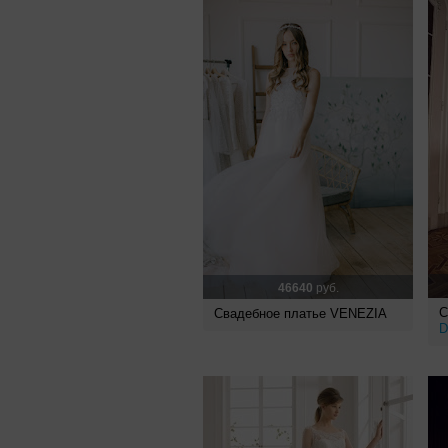
46640
руб.
С
Свадебное платье VENEZIA
D