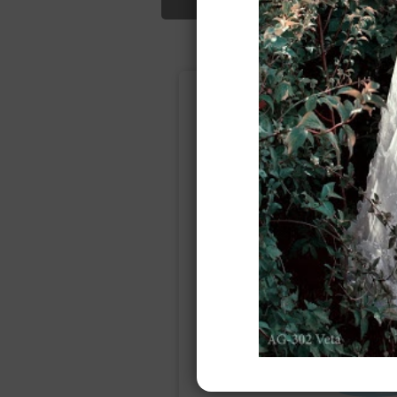
Подбор свад
Ампир
Прямое
(греческий)