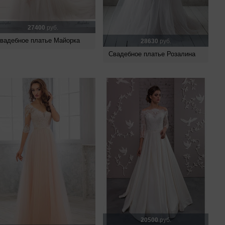
27400
руб.
вадебное платье Майорка
28630
руб.
Свадебное платье Розалина
20500
руб.