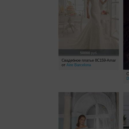
50000
руб.
Свадебное платье 8C159-Amar
от
Aire Barcelona
С
D