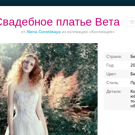
Свадебное платье Вета
от
Alena Goretskaya
из коллекции «Коллекция»
Торжества за
Ваш безупречный
Банкет в отеле
Б
городом
образ
2
Б
П
К
юб
то
о
Свадебные платья
Банкет
Транспорт
Кольц
я