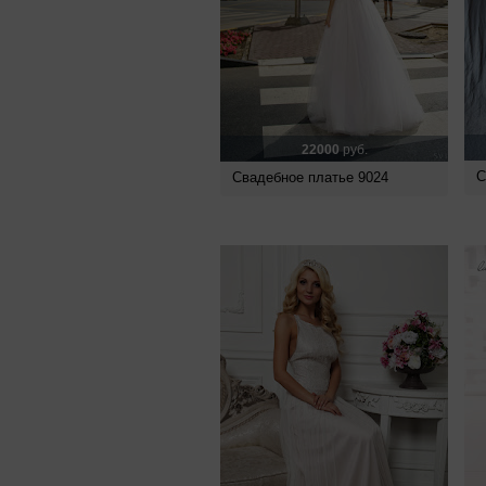
22000
руб.
С
Свадебное платье 9024