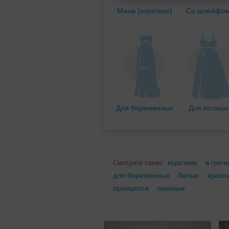
Мини (короткое)
Со шлейфо
Для беременных
Для полных
короткие
в греч
Смотрите также:
для беременных
белые
красн
принцесса
пышные