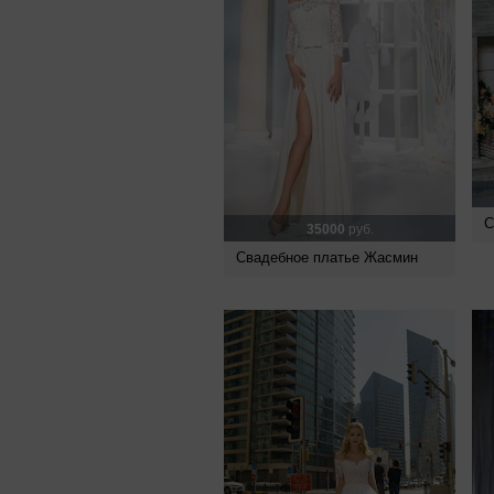
С
35000
руб.
Свадебное платье Жасмин