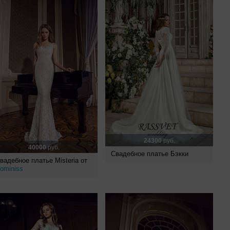
24300
руб.
40000
руб.
Свадебное платье Бэкки
вадебное платье Misteria от
ominiss