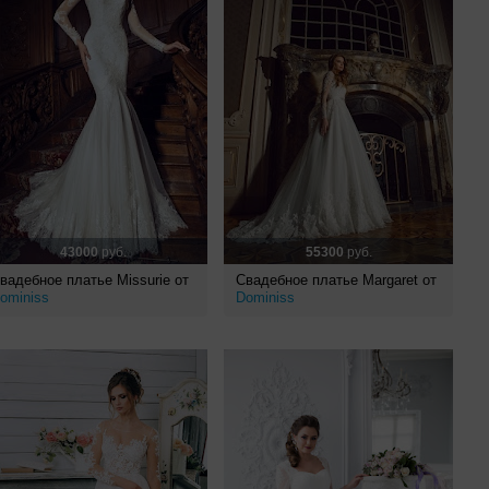
43000
руб.
55300
руб.
вадебное платье Missurie от
Свадебное платье Margaret от
ominiss
Dominiss