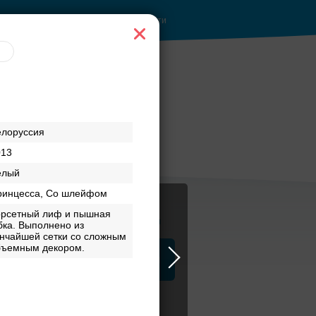
Войти
елоруссия
013
елый
ринцесса, Со шлейфом
орсетный лиф и пышная
Журнал
ка. Выполнено из
нчайшей сетки со сложным
бъемным декором.
а
ЗАГСы
Аксессуары