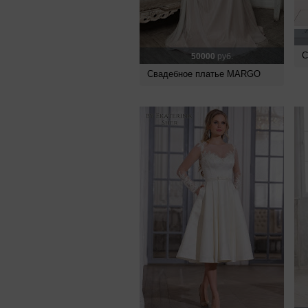
С
50000
руб.
Свадебное платье MARGO