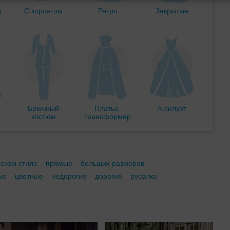
м
С корсетом
Ретро
Закрытые
Брючный
Платье-
А-силуэт
костюм
трансформер
еском стиле
прямые
больших размеров
ые
цветные
недорогие
дорогие
русалка