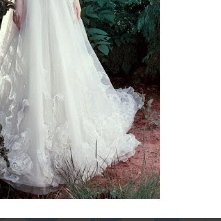
ебного платья
По стилю
Русалка
Принцесса
Бальное