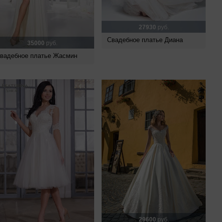
27930
руб.
Свадебное платье Диана
35000
руб.
вадебное платье Жасмин
29600
руб.