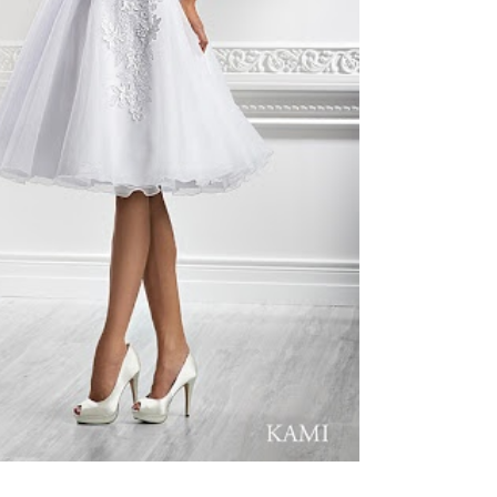
ебного платья
По стилю
Русалка
Принцесса
Бальное