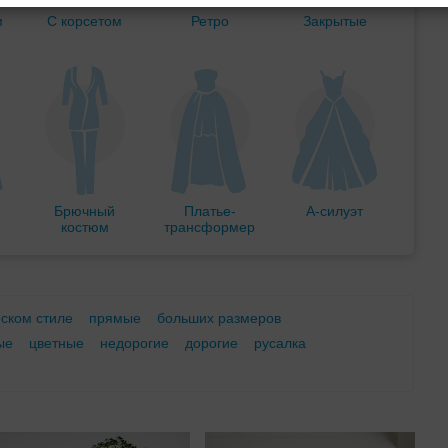
м
С корсетом
Ретро
Закрытые
Брючный
Платье-
А-силуэт
костюм
трансформер
еском стиле
прямые
больших размеров
ые
цветные
недорогие
дорогие
русалка