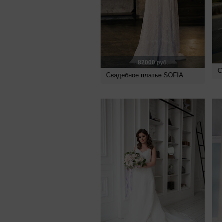
82000
руб.
С
Свадебное платье SOFIA