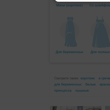
Мини (короткое)
Со шлейфо
Для беременных
Для полных
короткие
в греч
Смотрите также:
для беременных
белые
красн
принцесса
пышные