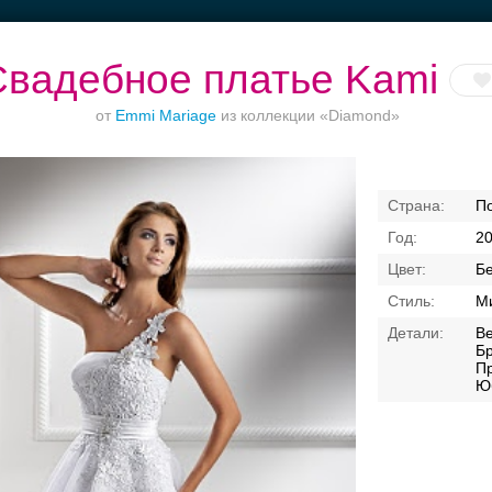
Свадебное платье Kami
от
Emmi Mariage
из коллекции «Diamond»
Банкет в отеле
Торжества за
Ваш безупречный
П
городом
образ
2
Б
Ми
В
Бр
П
Ю
Свадебные платья
Банкет
Транспорт
Кольц
я