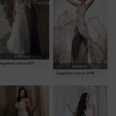
25200
руб.
вадебное платье 9027
87000
руб.
Свадебное платье JANE