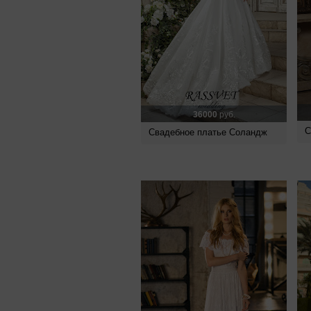
36000
руб.
С
Свадебное платье Соландж