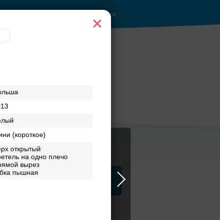
Войти
ольша
013
елый
ни (короткое)
ерх открытый
Журнал
етель на одно плечо
рямой вырез
бка пышная
а
ЗАГСы
Аксессуары