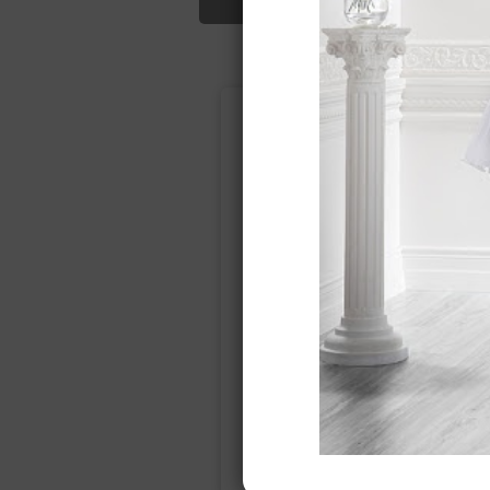
Подбор свад
Ампир
Прямое
(греческий)