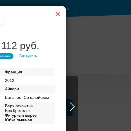
Войти
 112 руб.
Где купить
наличии
Франция
2012
Айвори
Журнал
Бальное, Со шлейфом
Верх открытый
а
ЗАГСы
Аксессуары
Без бретелек
Фигурный вырез
Юбка пышная