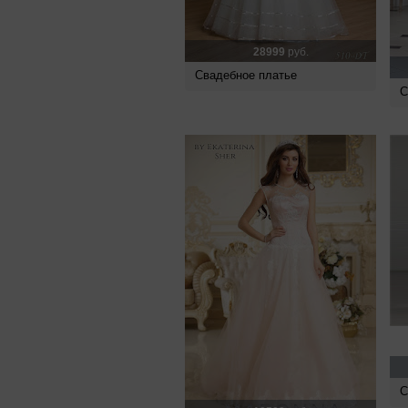
28999
руб.
Свадебное платье
С
С