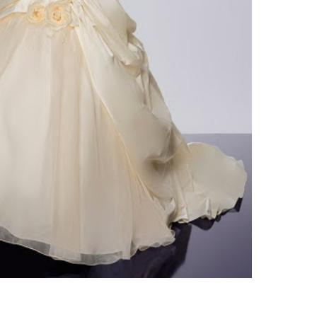
ебного платья
По стилю
Русалка
Принцесса
Бальное