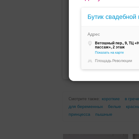
Мини (короткое)
Со шлейфо
Бутик свадебной 
Адрес
Ветошный пер., 9, ТЦ «
пассаж», 2 этаж
Показать на карте
Площадь Революции
Для беременных
Для полных
короткие
в греч
Смотрите также:
для беременных
белые
красн
принцесса
пышные