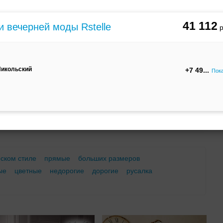
м
С корсетом
Ретро
Закрытые
41 112
и вечерней моды Rstelle
Никольский
+7 49
Пок
Брючный
Платье-
А-силуэт
костюм
трансформер
еском стиле
прямые
больших размеров
ые
цветные
недорогие
дорогие
русалка