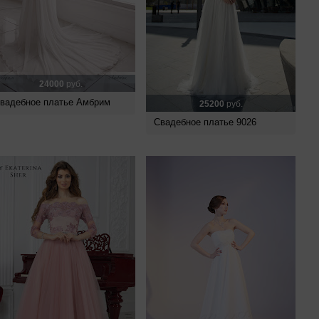
24000
руб.
вадебное платье Амбрим
25200
руб.
Свадебное платье 9026