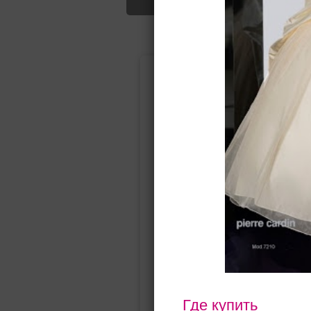
Подбор свад
Ампир
Прямое
(греческий)
Где купить