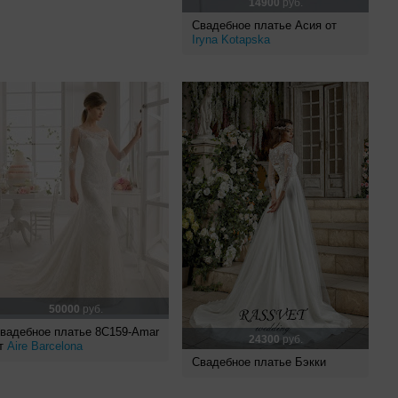
14900
руб.
Свадебное платье Асия от
Iryna Kotapska
50000
руб.
вадебное платье 8C159-Amar
24300
руб.
т
Aire Barcelona
Свадебное платье Бэкки