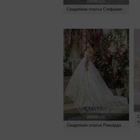
19500
руб.
Свадебное платье Стефания
С
26500
руб.
о
Свадебное платье Риккарда