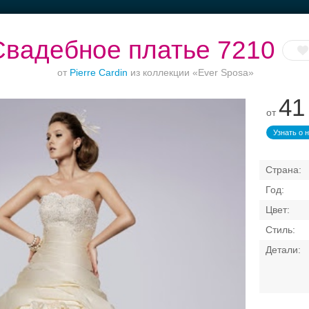
Свадебное платье 7210
от
Pierre Cardin
из коллекции «Ever Sposa»
41
от
Ваш безупречный
Торжества за
Банкет в отеле
образ
городом
Узнать о 
Свадебные платья
Банкет
Транспорт
Кольц
я