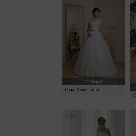
28999
руб.
Свадебное платье
С