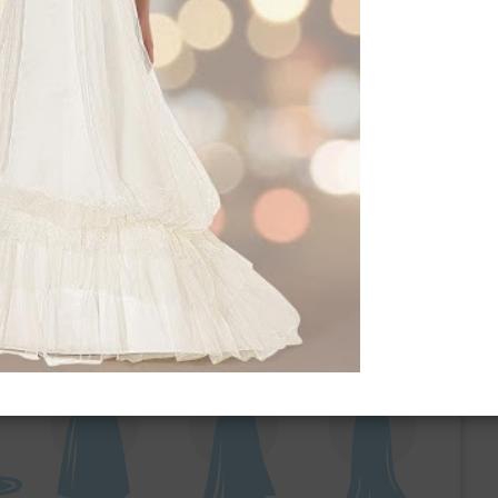
ебного платья
По стилю
Русалка
Принцесса
Бальное