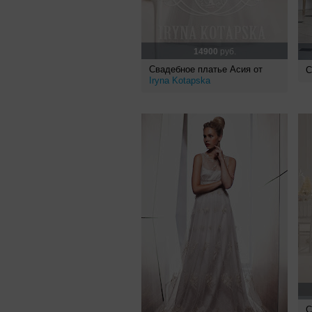
14900
руб.
Свадебное платье Асия от
С
Iryna Kotapska
С