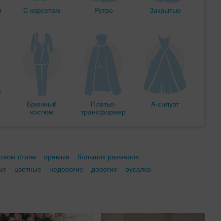
м
С корсетом
Ретро
Закрытые
Брючный
Платье-
А-силуэт
костюм
трансформер
еском стиле
прямые
больших размеров
ые
цветные
недорогие
дорогие
русалка