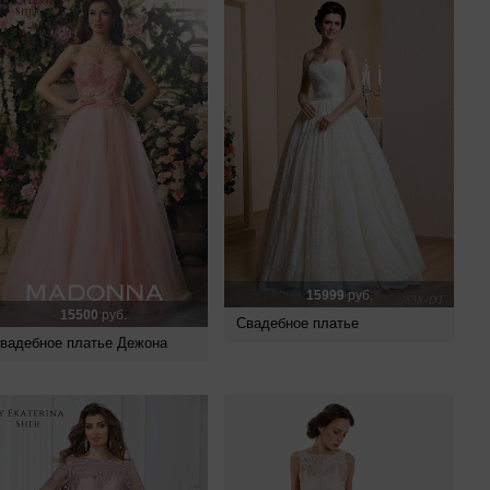
15999
руб.
15500
руб.
Свадебное платье
вадебное платье Дежона