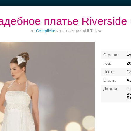
адебное платье Riverside
от
Complicite
из коллекции «Illi Tulle»
Торжества за
Банкет в отеле
Ваш безупречный
Ф
городом
образ
2
Сл
Ам
П
Бе
Л
Свадебные платья
Банкет
Транспорт
Кольц
я