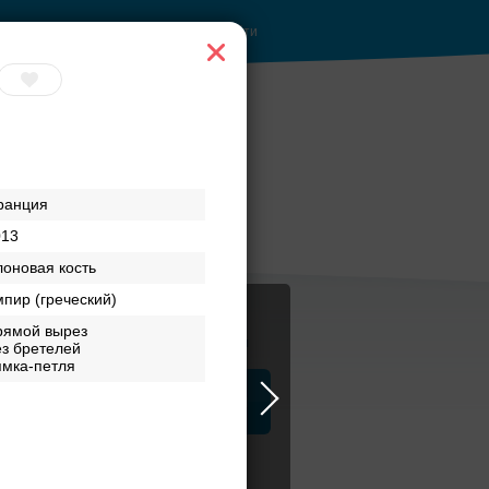
Войти
ранция
013
оновая кость
пир (греческий)
рямой вырез
Журнал
з бретелей
ямка-петля
а
ЗАГСы
Аксессуары