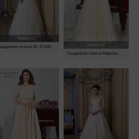
18000
руб.
18500
руб.
вадебное платье BL-17-641
Свадебное платье Марлен