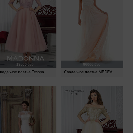
19500
руб.
86000
руб.
вадебное платье Тезора
Свадебное платье MEDEA