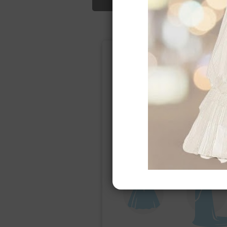
Подбор свад
Ампир
Прямое
(греческий)