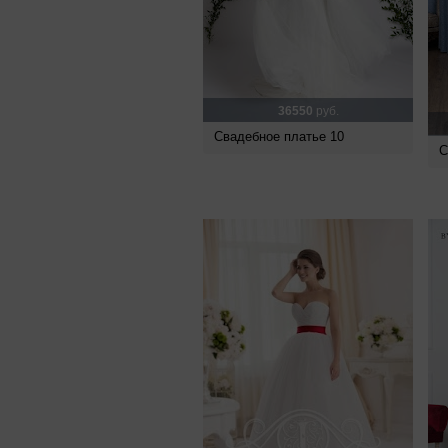
36550
руб.
Свадебное платье 10
С