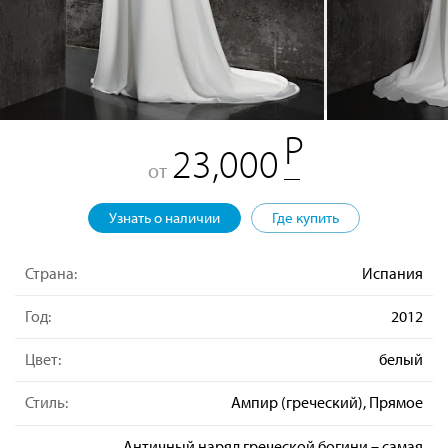
23,000
от
Узнать о наличии
Где купить
Страна:
Испания
Год:
2012
Цвет:
белый
Стиль:
Ампир (греческий), Прямое
Античный наряд греческой богини – самая