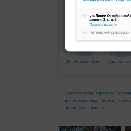
Мини (короткое)
Со шлейфо
ул. Линии Октябрьской
дороги, 2, стр. 2
Показать на карте
Петровско-Разумовская
Для беременных
Для полных
короткие
в греч
Смотрите также:
для беременных
белые
красн
принцесса
пышные