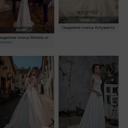
45000
руб.
Свадебное платье Антуанетта
40000
руб.
вадебное платье Misteria от
ominiss