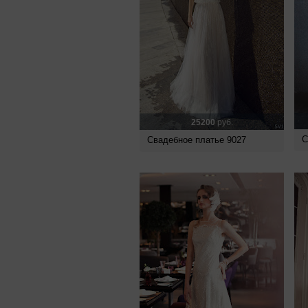
25200
руб.
С
Свадебное платье 9027