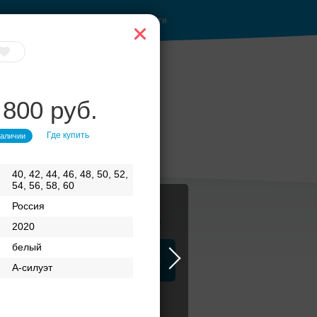
Войти
 800 руб.
Где купить
наличии
40, 42, 44, 46, 48, 50, 52,
54, 56, 58, 60
Россия
Журнал
2020
белый
а
ЗАГСы
Аксессуары
А-силуэт