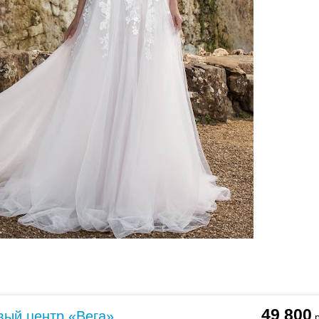
ебного платья
По стилю
Русалка
Принцесса
Бальное
49 800
вый центр «Вега»