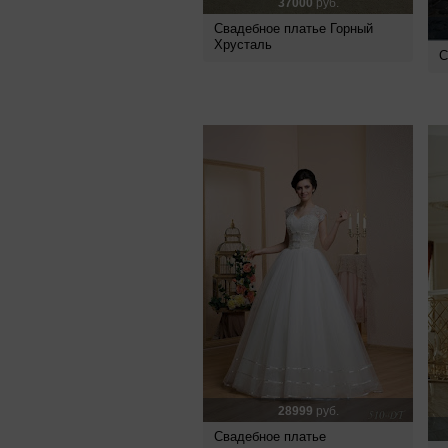
37000
руб.
Свадебное платье Горный
Хрусталь
С
28999
руб.
Свадебное платье