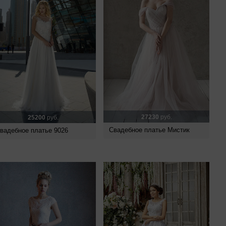
27230
руб.
25200
руб.
Свадебное платье Мистик
вадебное платье 9026