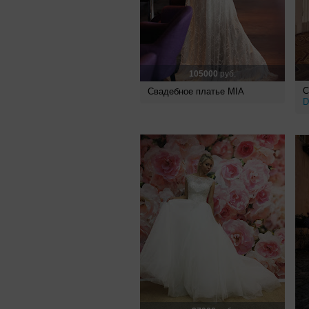
105000
руб.
С
Свадебное платье MIA
D