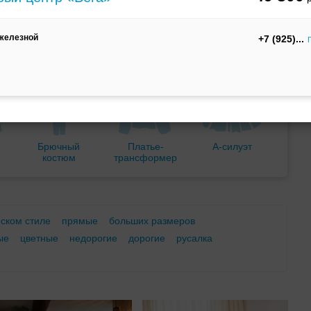
м
С корсетом
Ретро
Закрытые
 железной
+7 (925)
Брючный
Платье-
А-силуэт
костюм
трансформер
еском стиле
прямые
больших размеров
ые
цветные
недорогие
дорогие
русалка