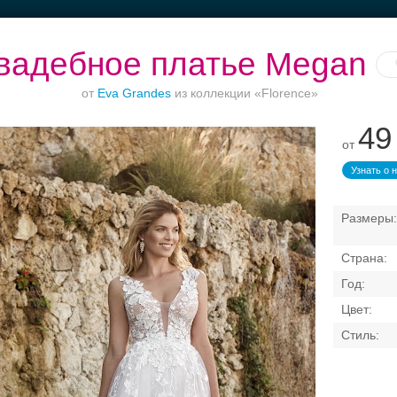
вадебное платье Megan
от
Eva Grandes
из коллекции «Florence»
49
от
Торжества за
Ваш безупречный
Банкет в отеле
городом
образ
Узнать о 
Свадебные платья
Банкет
Транспорт
Кольц
я