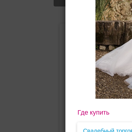
Подбор свад
Ампир
Прямое
(греческий)
Где купить
Свадебный торго