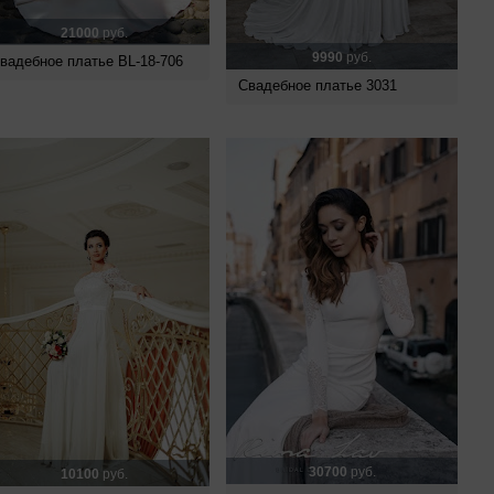
21000
руб.
9990
руб.
вадебное платье BL-18-706
Свадебное платье 3031
30700
руб.
10100
руб.