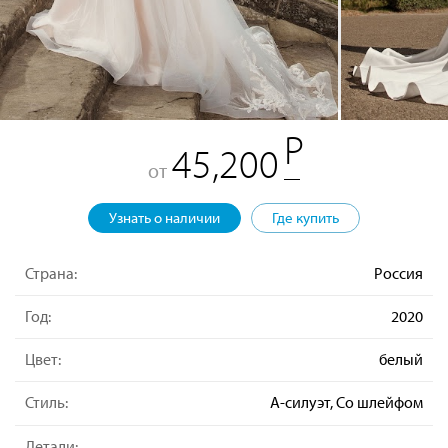
45,200
от
Узнать о наличии
Где купить
Страна:
Россия
Год:
2020
Цвет:
белый
Стиль:
А-силуэт, Со шлейфом
Детали: