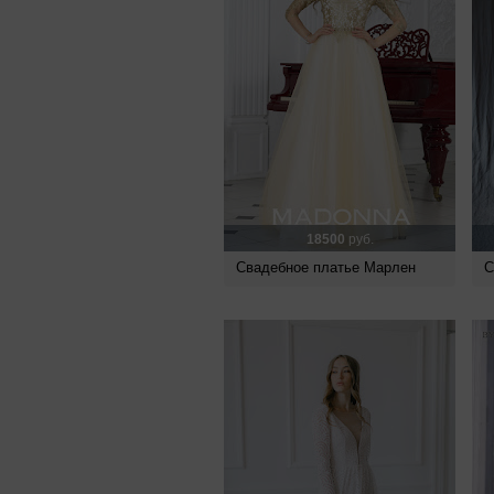
18500
руб.
Свадебное платье Марлен
С