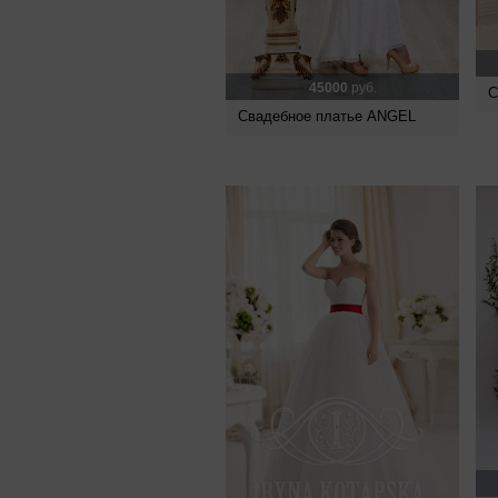
45000
руб.
С
Свадебное платье ANGEL