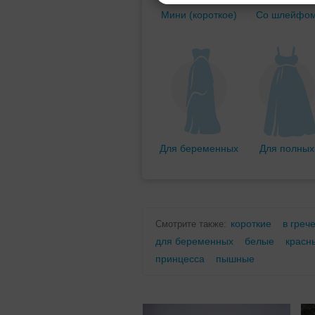
Мини (короткое)
Со шлейфо
Для беременных
Для полных
короткие
в греч
Смотрите также:
для беременных
белые
красн
принцесса
пышные