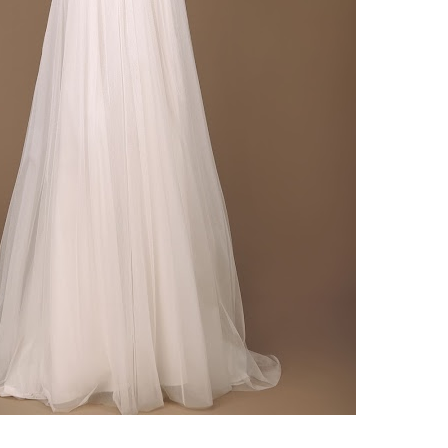
ебного платья
По стилю
Русалка
Принцесса
Бальное