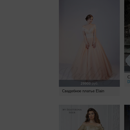
С
D
29900
руб.
Свадебное платье Elain