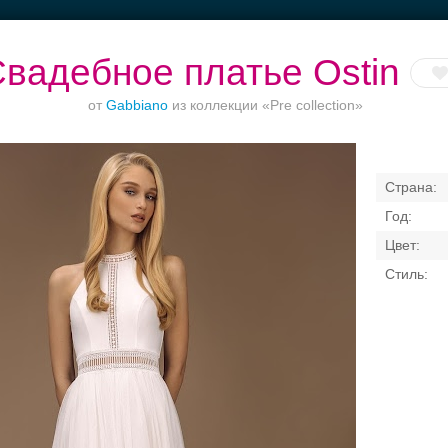
вадебное платье Ostin
от
Gabbiano
из коллекции «Pre collection»
Ваш безупречный
Торжества за
Банкет в отеле
образ
городом
Свадебные платья
Банкет
Транспорт
Кольц
я