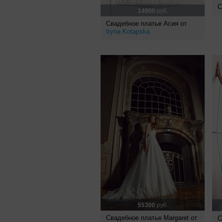
С
14900
руб.
Свадебное платье Асия от
Iryna Kotapska
55300
руб.
Свадебное платье Margaret от
С