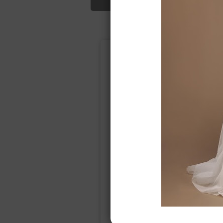
Подбор свад
Ампир
Прямое
(греческий)