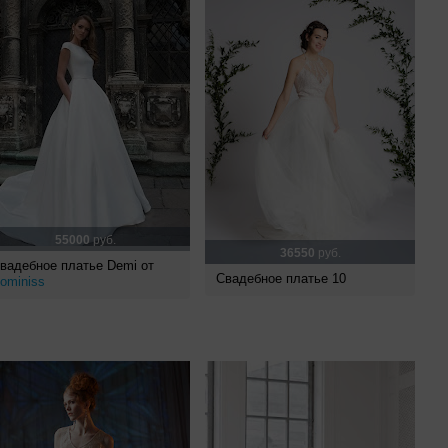
55000
руб.
36550
руб.
вадебное платье Demi от
Свадебное платье 10
ominiss