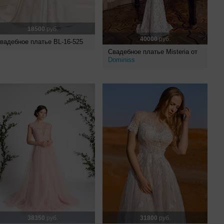
18500
руб.
40000
руб.
вадебное платье BL-16-525
Свадебное платье Misteria от
Dominiss
38350
руб.
31800
руб.