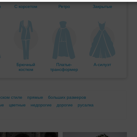
м
С корсетом
Ретро
Закрытые
Брючный
Платье-
А-силуэт
костюм
трансформер
еском стиле
прямые
больших размеров
ые
цветные
недорогие
дорогие
русалка