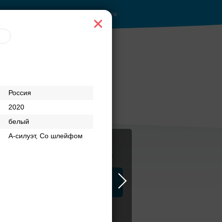
Войти
Россия
2020
белый
А-силуэт, Со шлейфом
Журнал
а
ЗАГСы
Аксессуары