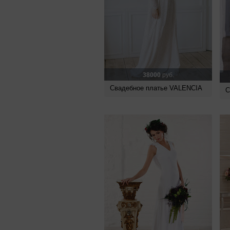
38000
руб.
Свадебное платье VALENCIA
С