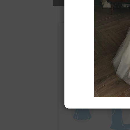
Подбор свад
Ампир
Прямое
(греческий)