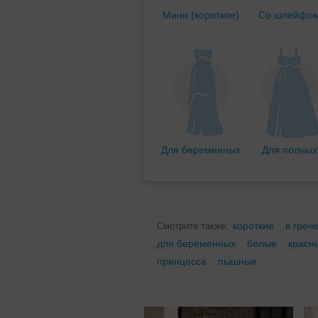
Мини (короткое)
Со шлейфо
Для беременных
Для полных
короткие
в греч
Смотрите также:
для беременных
белые
красн
принцесса
пышные