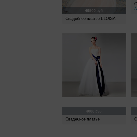
С
A
49500
руб.
Свадебное платье ELOISA
4000
руб.
Свадебное платье
С