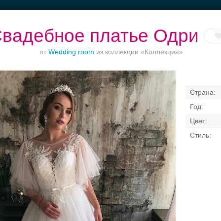
вадебное платье Одри
от
Wedding room
из коллекции «Коллекция»
Ваш безупречный
Торжества за
Банкет в отеле
образ
городом
Свадебные платья
Банкет
Транспорт
Кольц
я