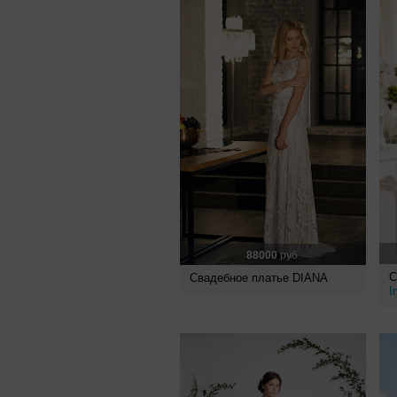
88000
руб.
С
Свадебное платье DIANA
I