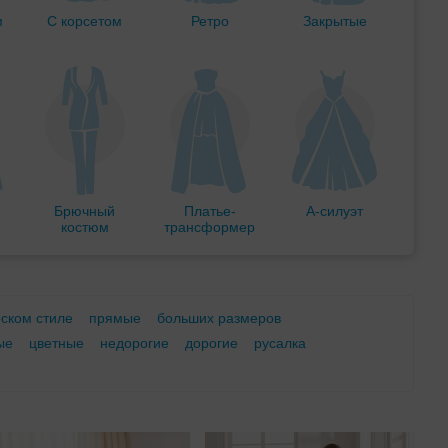
м
С корсетом
Ретро
Закрытые
Брючный
Платье-
А-силуэт
костюм
трансформер
еском стиле
прямые
больших размеров
ые
цветные
недорогие
дорогие
русалка