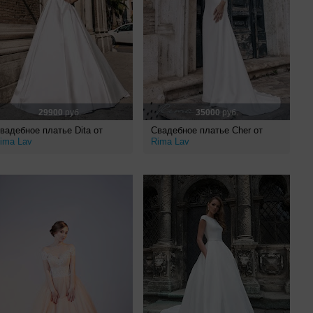
29900
руб.
35000
руб.
вадебное платье Dita от
Свадебное платье Cher от
ima Lav
Rima Lav