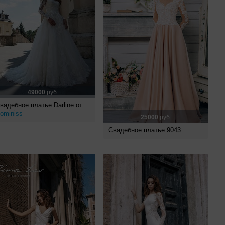
49000
руб.
вадебное платье Darline от
ominiss
25000
руб.
Свадебное платье 9043