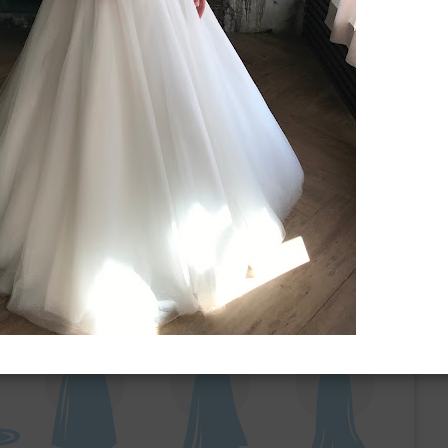
ебного платья
По стилю
Русалка
Принцесса
Бальное