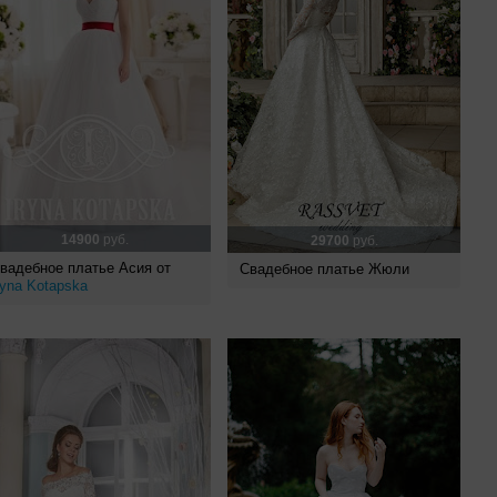
14900
руб.
29700
руб.
вадебное платье Асия от
Свадебное платье Жюли
ryna Kotapska