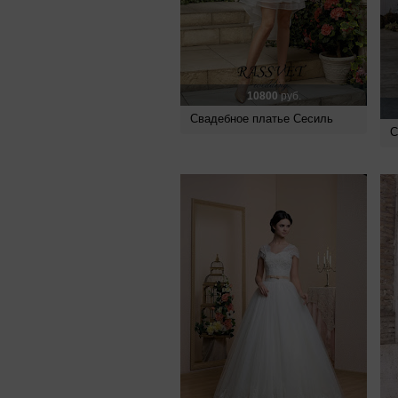
10800
руб.
Свадебное платье Сесиль
С