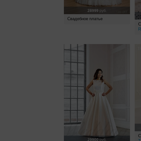
28999
руб.
Свадебное платье
С
R
С
29900
руб.
T