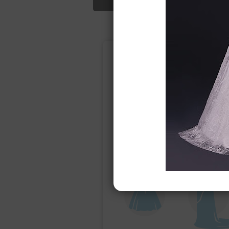
Подбор свад
Ампир
Прямое
(греческий)