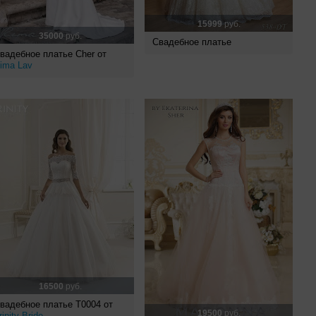
15999
руб.
35000
руб.
Свадебное платье
вадебное платье Cher от
ima Lav
16500
руб.
вадебное платье Т0004 от
19500
руб.
rinity Bride