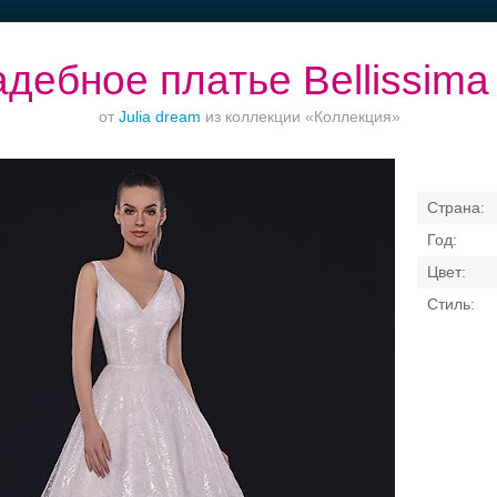
дебное платье Bellissima
от
Julia dream
из коллекции «Коллекция»
Ваш безупречный
Банкет в отеле
Торжества за
образ
городом
Свадебные платья
Банкет
Транспорт
Кольц
я