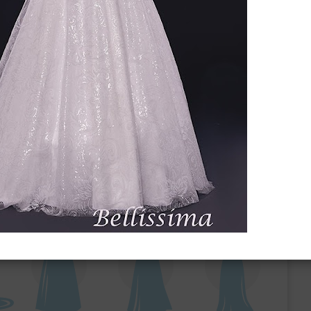
ебного платья
По стилю
Русалка
Принцесса
Бальное