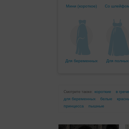
Мини (короткое)
Со шлейфо
Для беременных
Для полных
короткие
в греч
Смотрите также:
для беременных
белые
красн
принцесса
пышные