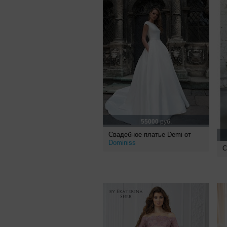
55000
руб.
Свадебное платье Demi от
Dominiss
С