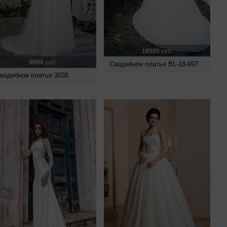
18500
руб.
9990
руб.
Свадебное платье BL-18-697
вадебное платье 3038