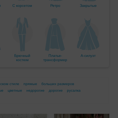
м
С корсетом
Ретро
Закрытые
Брючный
Платье-
А-силуэт
костюм
трансформер
еском стиле
прямые
больших размеров
ые
цветные
недорогие
дорогие
русалка