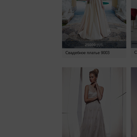
25000
руб.
С
Свадебное платье 9003