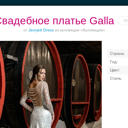
вадебное платье Galla
от
Jeorjett Dress
из коллекции «Коллекция»
Банкет в отеле
Торжества за
Ваш безупречный
городом
образ
Свадебные платья
Банкет
Транспорт
Кольц
я