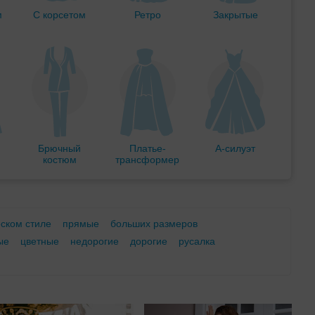
м
С корсетом
Ретро
Закрытые
Брючный
Платье-
А-силуэт
костюм
трансформер
еском стиле
прямые
больших размеров
ые
цветные
недорогие
дорогие
русалка