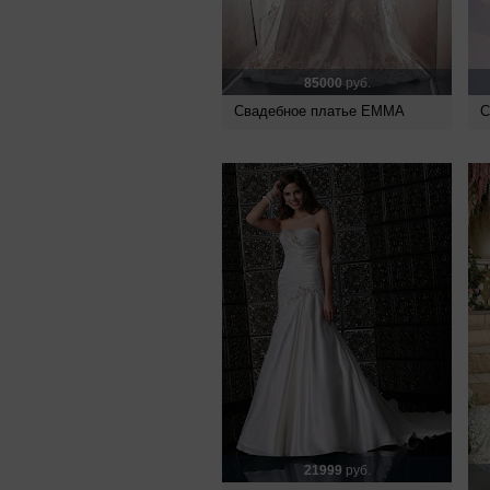
85000
руб.
Свадебное платье EMMA
С
21999
руб.