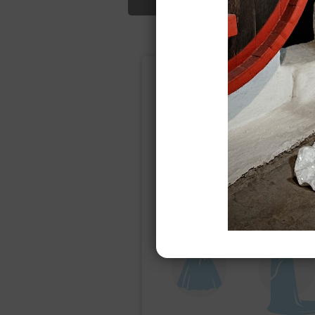
Подбор свад
Ампир
Прямое
(греческий)