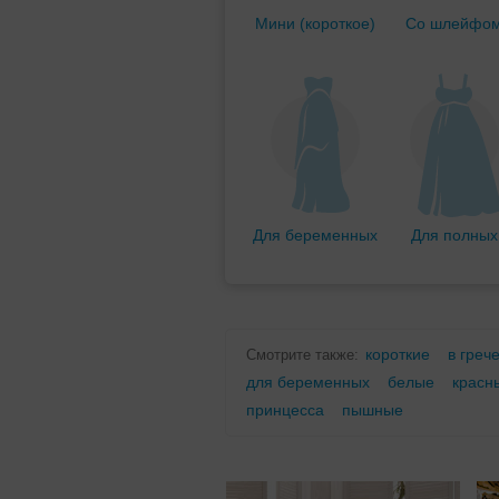
Мини (короткое)
Со шлейфо
Для беременных
Для полных
короткие
в греч
Смотрите также:
для беременных
белые
красн
принцесса
пышные