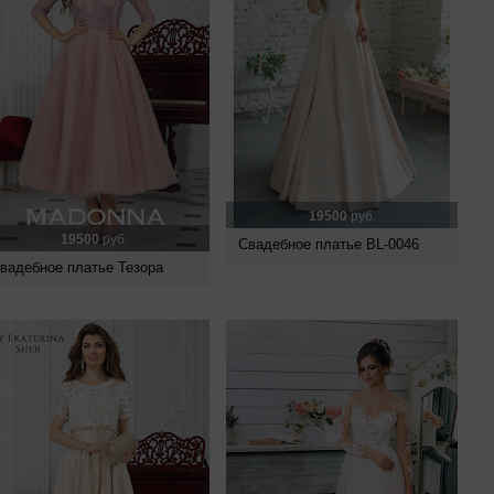
19500
руб.
19500
руб.
Свадебное платье BL-0046
вадебное платье Тезора