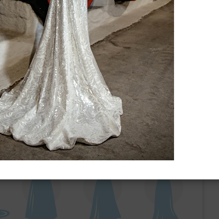
ебного платья
По стилю
Русалка
Принцесса
Бальное