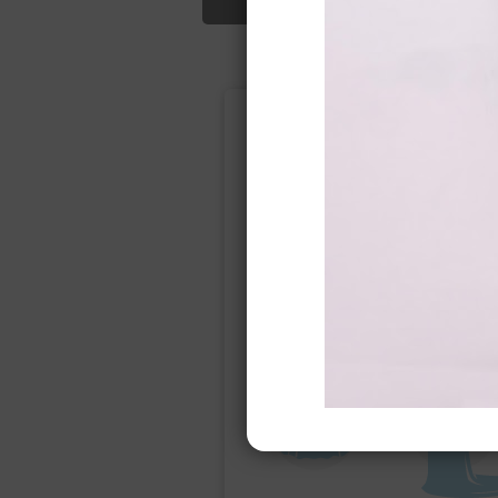
Подбор свад
Ампир
Прямое
(греческий)