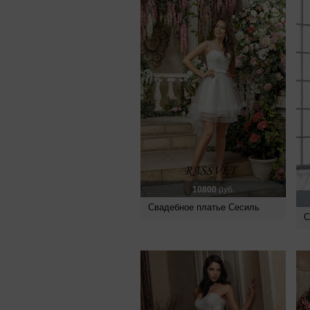
10800
руб.
Свадебное платье Сесиль
С