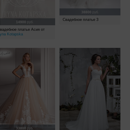
38800
руб.
Свадебное платье 3
14900
руб.
вадебное платье Асия от
ryna Kotapska
33800
руб.