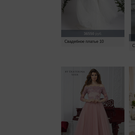
36550
руб.
Свадебное платье 10
С