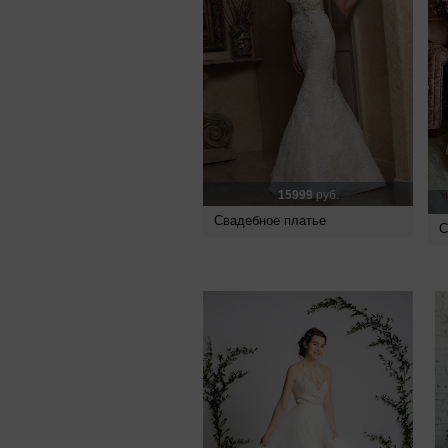
15999
руб.
Свадебное платье
С