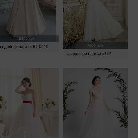
19500
руб.
7500
руб.
вадебное платье BL-0046
Свадебное платье 5162