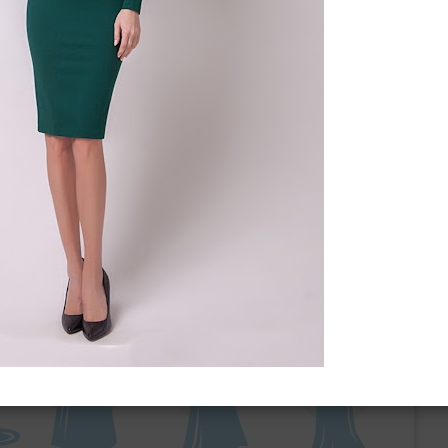
ебного платья
По стилю
Русалка
Принцесса
Бальное