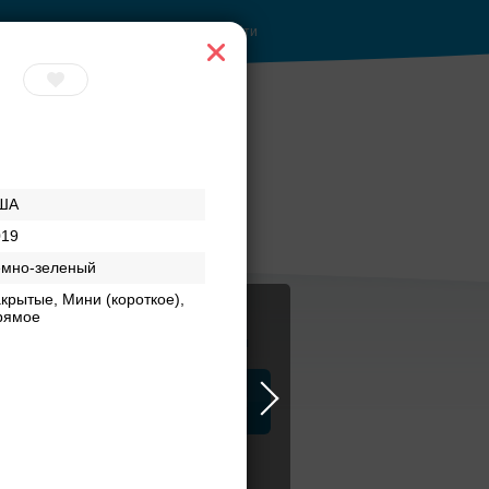
Войти
Z
ША
019
емно-зеленый
крытые, Мини (короткое),
рямое
Журнал
а
ЗАГСы
Аксессуары