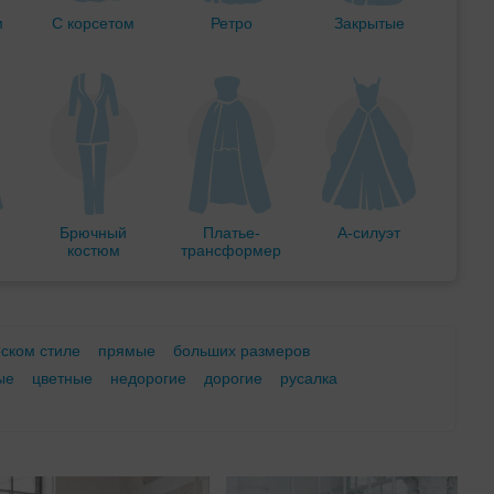
м
С корсетом
Ретро
Закрытые
Брючный
Платье-
А-силуэт
костюм
трансформер
еском стиле
прямые
больших размеров
ые
цветные
недорогие
дорогие
русалка