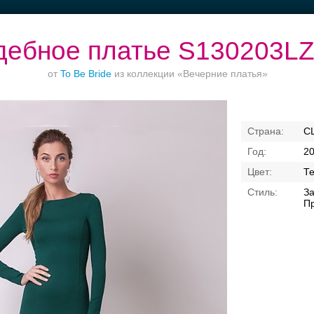
дебное платье S130203L
от
To Be Bride
из коллекции «Вечерние платья»
Ваш безупречный
Торжества за
Банкет в отеле
С
образ
городом
2
Т
За
П
Свадебные платья
Банкет
Транспорт
Кольц
я