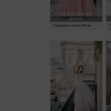
21500
руб.
С
Свадебное платье Меган
I