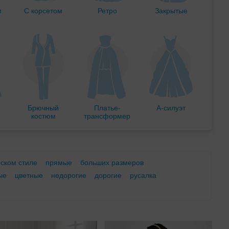
м
С корсетом
Ретро
Закрытые
Брючный
Платье-
А-силуэт
костюм
трансформер
еском стиле
прямые
больших размеров
ые
цветные
недорогие
дорогие
русалка