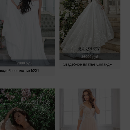
36000
руб.
7000
руб.
Свадебное платье Соландж
вадебное платье 5231