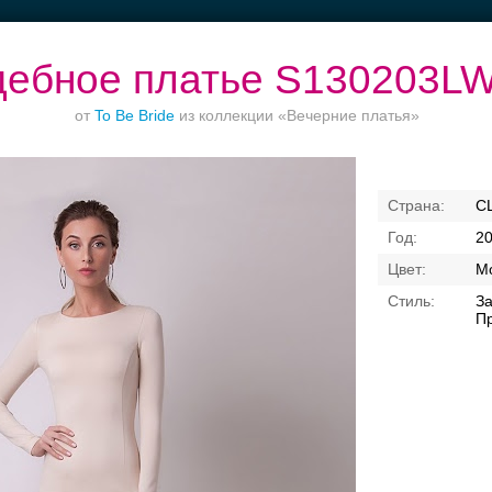
дебное платье S130203L
от
To Be Bride
из коллекции «Вечерние платья»
Ваш безупречный
Банкет в отеле
Торжества за
С
образ
городом
2
М
За
П
Свадебные платья
Банкет
Транспорт
Кольц
я