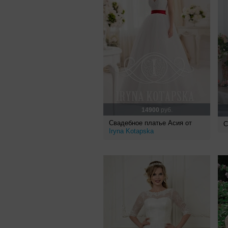
14900
руб.
Свадебное платье Асия от
С
Iryna Kotapska