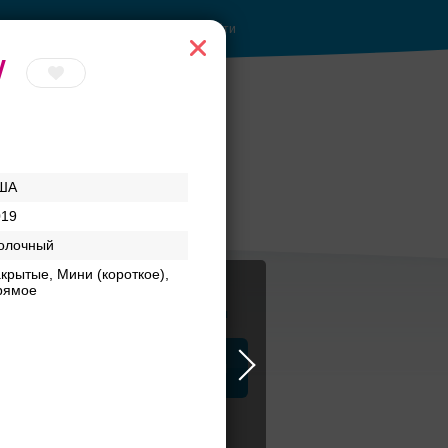
Войти
W
ША
019
олочный
крытые, Мини (короткое),
рямое
Журнал
а
ЗАГСы
Аксессуары