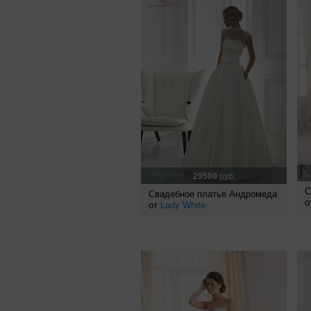
29500
руб.
С
Свадебное платье Андромеда
о
от
Lady White