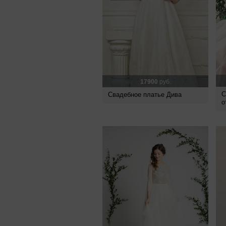
17900
руб.
С
Свадебное платье Дива
о