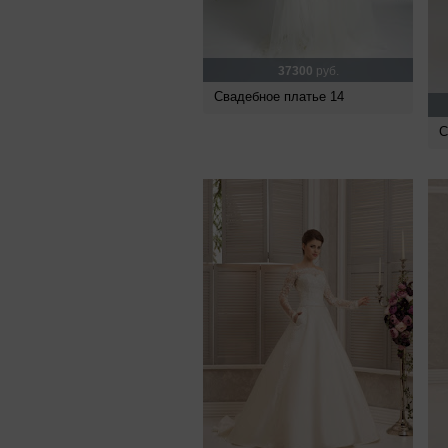
37300
руб.
Свадебное платье 14
С