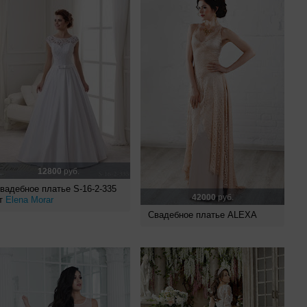
12800
руб.
вадебное платье S-16-2-335
42000
руб.
т
Elena Morar
Свадебное платье ALEXA