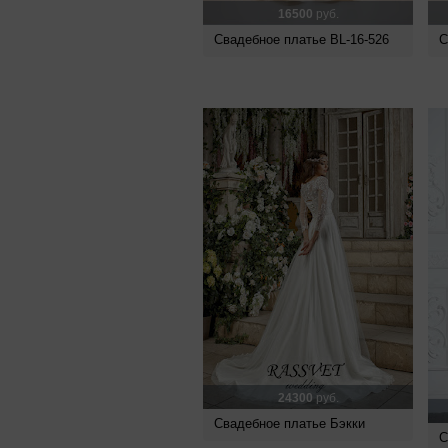
16500
руб.
Свадебное платье BL-16-526
С
24300
руб.
Свадебное платье Бэкки
С