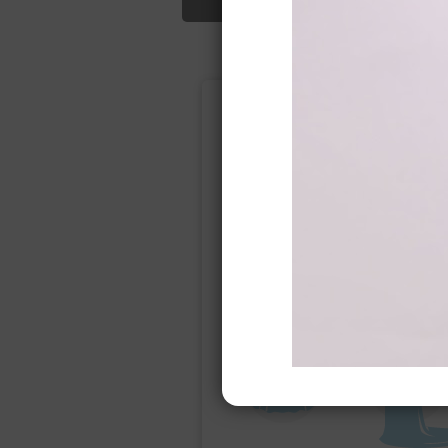
Подбор свад
Ампир
Прямое
(греческий)