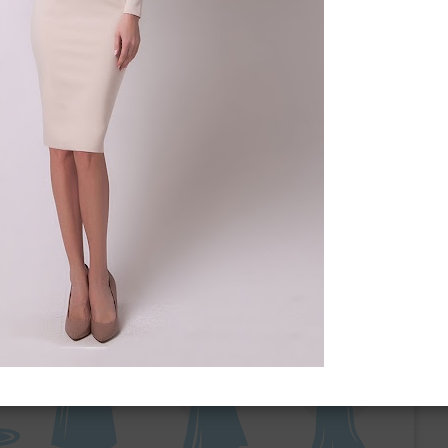
ебного платья
По стилю
Русалка
Принцесса
Бальное