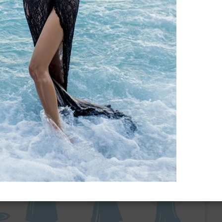
ебного платья
По стилю
Русалка
Принцесса
Бальное