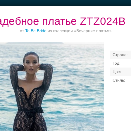
адебное платье ZTZ024B
от
To Be Bride
из коллекции «Вечерние платья»
Торжества за
Ваш безупречный
Банкет в отеле
городом
образ
Свадебные платья
Банкет
Транспорт
Кольц
я