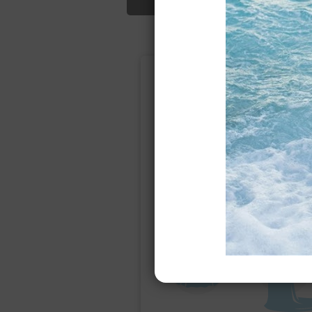
Подбор свад
Ампир
Прямое
(греческий)