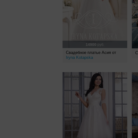
14900
руб.
Свадебное платье Асия от
С
Iryna Kotapska