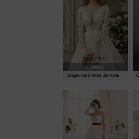
30000
руб.
Свадебное платье Шанталь
С