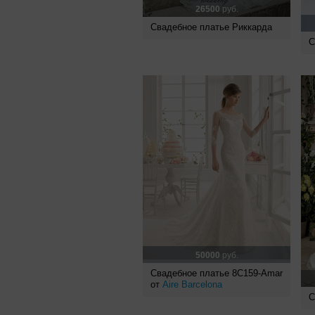
26500
руб.
Свадебное платье Риккарда
С
50000
руб.
Свадебное платье 8C159-Amar
от
Aire Barcelona
С