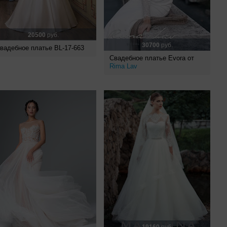
20500
руб.
30700
руб.
вадебное платье BL-17-663
Свадебное платье Evora от
Rima Lav