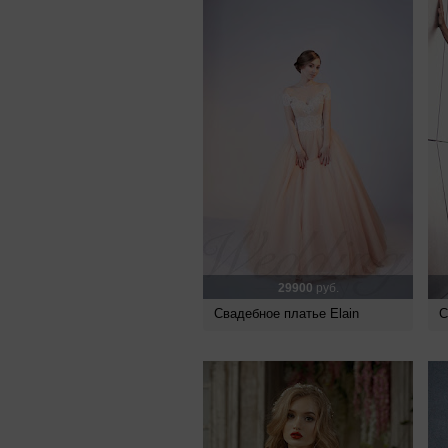
29900
руб.
Свадебное платье Elain
С