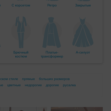
м
С корсетом
Ретро
Закрытые
Брючный
Платье-
А-силуэт
костюм
трансформер
еском стиле
прямые
больших размеров
ые
цветные
недорогие
дорогие
русалка