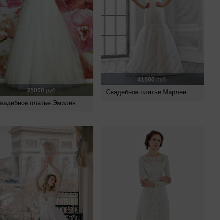
41500
руб.
25000
руб.
Свадебное платье Марлен
вадебное платье Эмилия