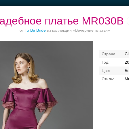
адебное платье MR030B
от
To Be Bride
из коллекции «Вечерние платья»
Ваш безупречный
Банкет в отеле
Торжества за
С
образ
городом
2
Б
Ми
Свадебные платья
Банкет
Транспорт
Кольц
я