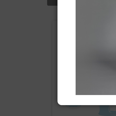
Подбор свад
Ампир
Прямое
(греческий)