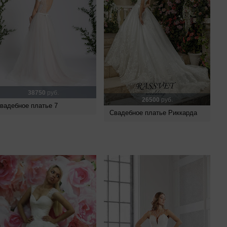
38750
руб.
26500
руб.
вадебное платье 7
Свадебное платье Риккарда