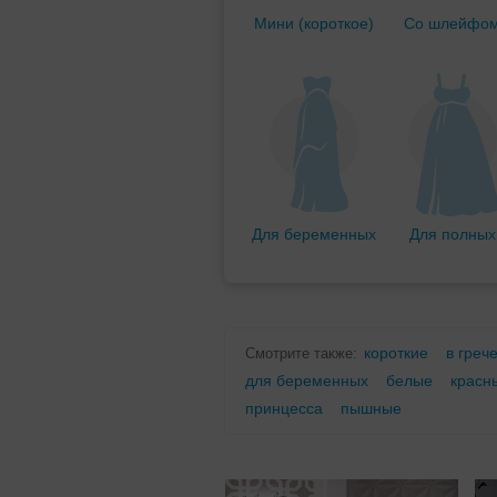
Мини (короткое)
Со шлейфо
Для беременных
Для полных
короткие
в греч
Смотрите также:
для беременных
белые
красн
принцесса
пышные