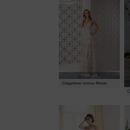
37600
руб.
Свадебное платье Макао
С