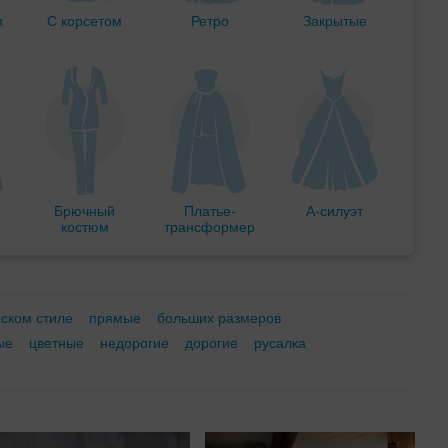
м
С корсетом
Ретро
Закрытые
Брючный
Платье-
А-силуэт
костюм
трансформер
еском стиле
прямые
больших размеров
ые
цветные
недорогие
дорогие
русалка