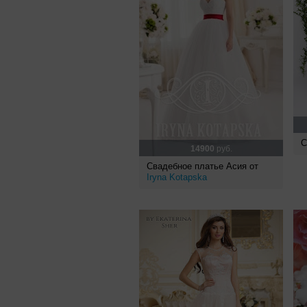
С
14900
руб.
Свадебное платье Асия от
Iryna Kotapska