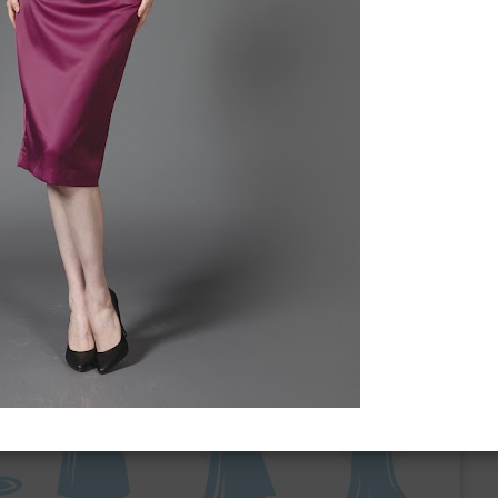
ебного платья
По стилю
Русалка
Принцесса
Бальное