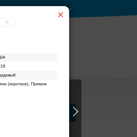
Войти
ША
019
ордовый
ни (короткое), Прямое
Журнал
а
ЗАГСы
Аксессуары