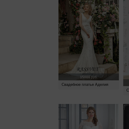
15000
руб.
Свадебное платье Аделия
С