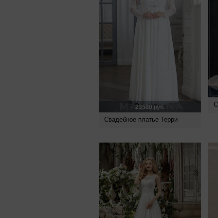
С
23500
руб.
Свадебное платье Терри