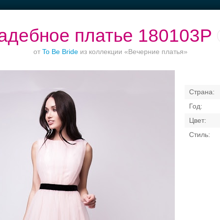
адебное платье 180103P
от
To Be Bride
из коллекции «Вечерние платья»
Ваш безупречный
Торжества за
Банкет в отеле
образ
городом
Свадебные платья
Банкет
Транспорт
Кольц
я