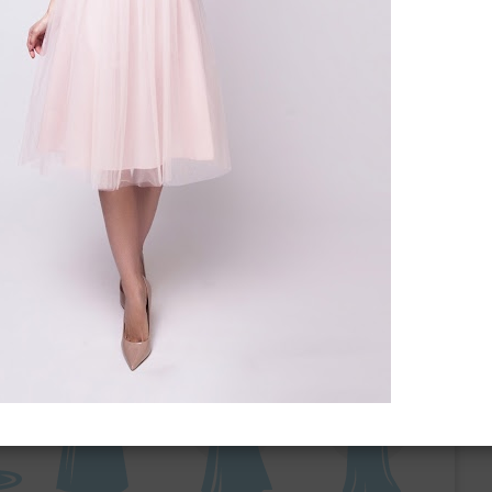
ебного платья
По стилю
Русалка
Принцесса
Бальное