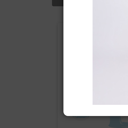
Подбор свад
Ампир
Прямое
(греческий)