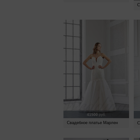
С
41500
руб.
Свадебное платье Марлен
С