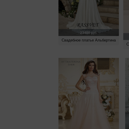
23400
руб.
Свадебное платье Альбертина
С