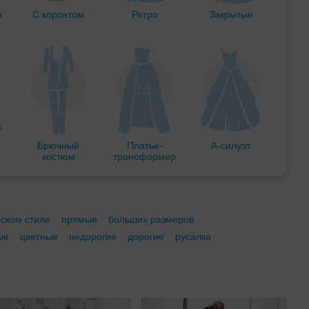
м
С корсетом
Ретро
Закрытые
Брючный
Платье-
А-силуэт
костюм
трансформер
еском стиле
прямые
больших размеров
ые
цветные
недорогие
дорогие
русалка