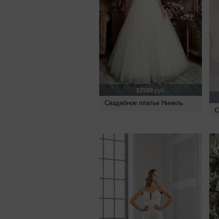
33500
руб.
Свадебное платье Нинель
С