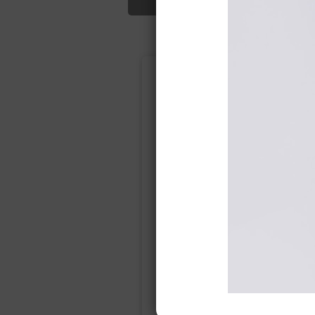
Подбор свад
Ампир
Прямое
(греческий)