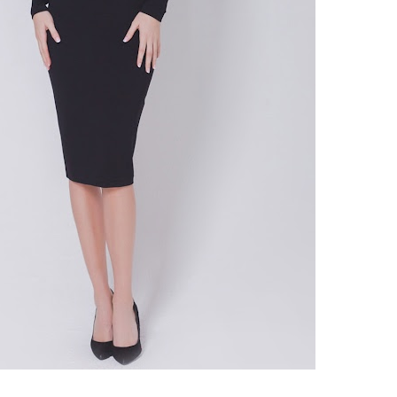
ебного платья
По стилю
Русалка
Принцесса
Бальное