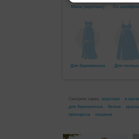
Мини (короткое)
Со шлейфо
Для беременных
Для полных
короткие
в греч
Смотрите также:
для беременных
белые
красн
принцесса
пышные