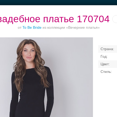
вадебное платье 170704
от
To Be Bride
из коллекции «Вечерние платья»
Торжества за
Банкет в отеле
Ваш безупречный
городом
образ
Свадебные платья
Банкет
Транспорт
Кольц
я