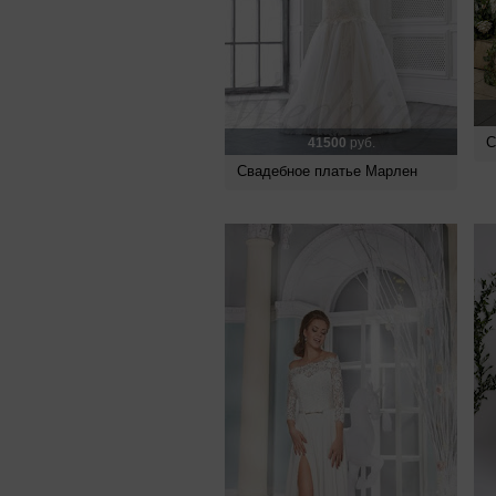
С
41500
руб.
Свадебное платье Марлен