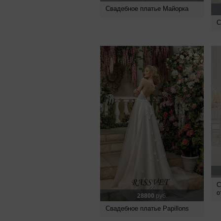
Свадебное платье Майорка
С
С
о
28800
руб.
Свадебное платье Papillons