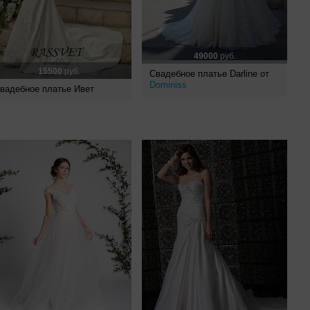
49000
руб.
15500
руб.
Свадебное платье Darline от
Dominiss
вадебное платье Ивет