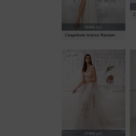
С
35000
руб.
Свадебное платье Жасмин
27400
руб.