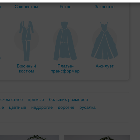
м
С корсетом
Ретро
Закрытые
Брючный
Платье-
А-силуэт
костюм
трансформер
еском стиле
прямые
больших размеров
ые
цветные
недорогие
дорогие
русалка