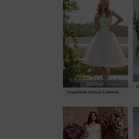
18700
руб.
С
Свадебное платье Саманта