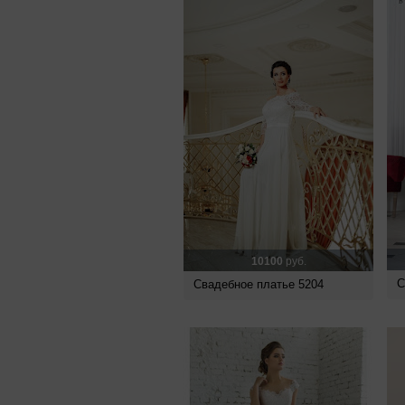
10100
руб.
С
Свадебное платье 5204