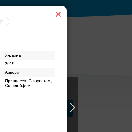
Войти
Украина
2019
Айвори
Принцесса, С корсетом,
Со шлейфом
Журнал
а
ЗАГСы
Аксессуары