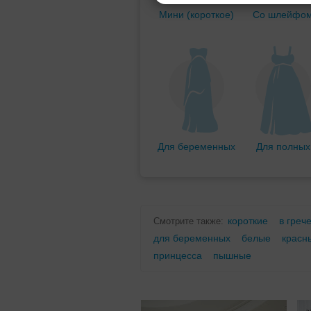
Мини (короткое)
Со шлейфо
Для беременных
Для полных
короткие
в греч
Смотрите также:
для беременных
белые
красн
принцесса
пышные