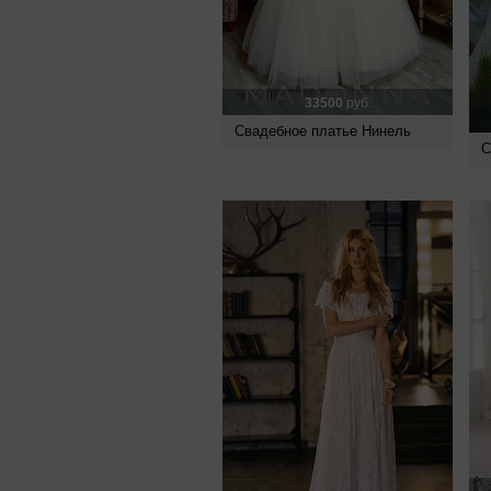
33500
руб.
Свадебное платье Нинель
С