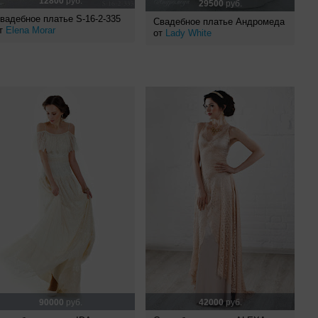
12800
руб.
29500
руб.
вадебное платье S-16-2-335
Свадебное платье Андромеда
т
Elena Morar
от
Lady White
90000
руб.
42000
руб.