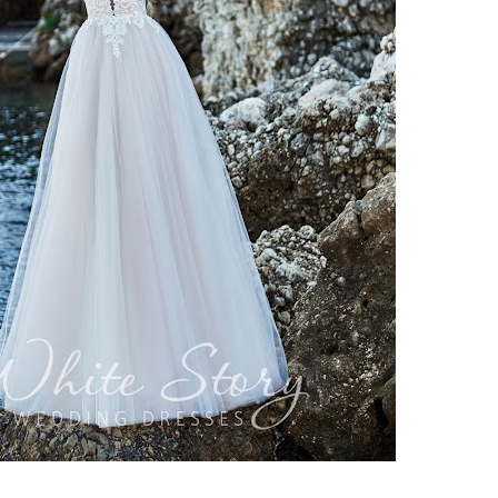
ебного платья
По стилю
Русалка
Принцесса
Бальное