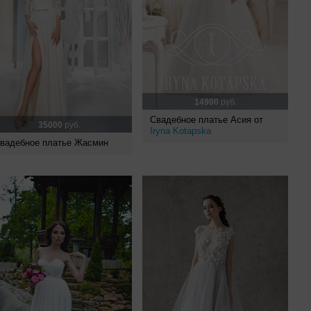
14900
руб.
Свадебное платье Асия от
35000
руб.
Iryna Kotapska
вадебное платье Жасмин