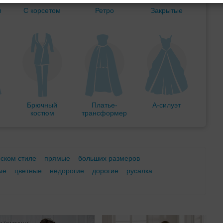
м
С корсетом
Ретро
Закрытые
Брючный
Платье-
А-силуэт
костюм
трансформер
еском стиле
прямые
больших размеров
ые
цветные
недорогие
дорогие
русалка