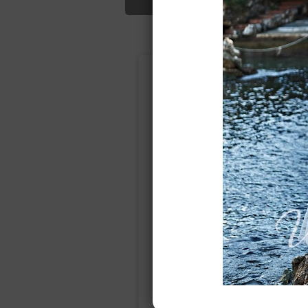
Подбор свад
Ампир
Прямое
(греческий)