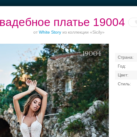
вадебное платье 19004
от
White Story
из коллекции «Sicily»
Торжества за
Ваш безупречный
Банкет в отеле
городом
образ
Свадебные платья
Банкет
Транспорт
Кольц
я