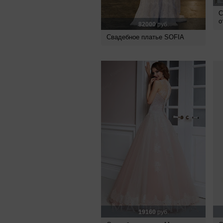
С
о
82000
руб.
Свадебное платье SOFIA
19160
руб.