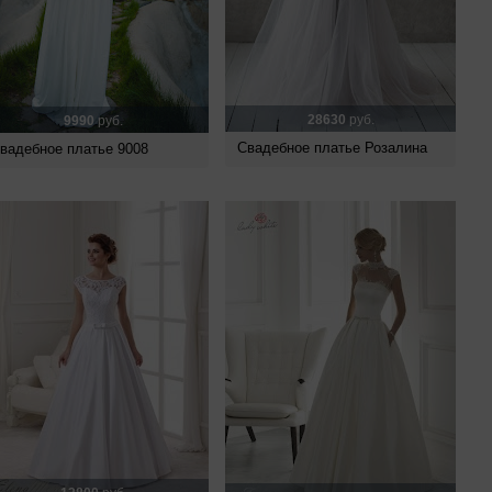
28630
руб.
9990
руб.
Свадебное платье Розалина
вадебное платье 9008