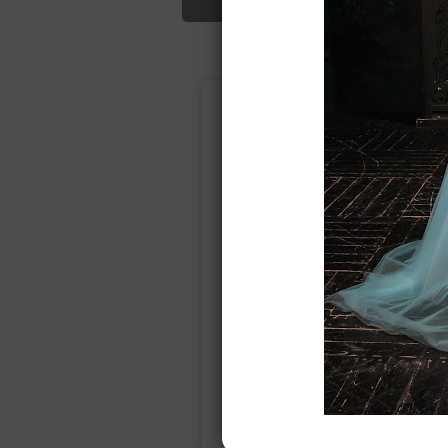
Подбор свад
Ампир
Прямое
(греческий)