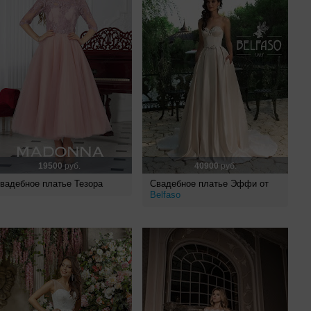
19500
руб.
40900
руб.
вадебное платье Тезора
Свадебное платье Эффи от
Belfaso