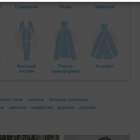
м
С корсетом
Ретро
Закрытые
Брючный
Платье-
А-силуэт
костюм
трансформер
еском стиле
прямые
больших размеров
ые
цветные
недорогие
дорогие
русалка