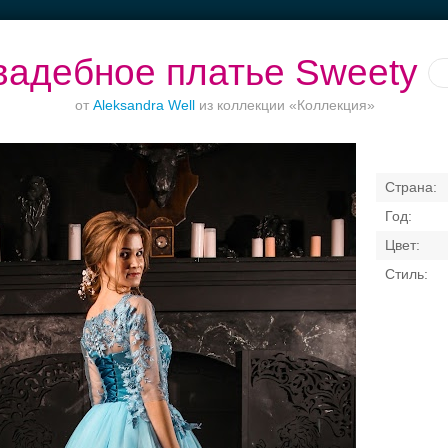
вадебное платье Sweety
от
Aleksandra Well
из коллекции «Коллекция»
Банкет в отеле
Торжества за
Ваш безупречный
городом
образ
Свадебные платья
Банкет
Транспорт
Кольц
я