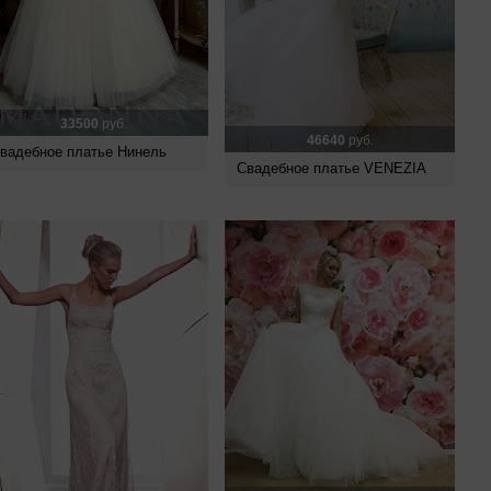
33500
руб.
46640
руб.
вадебное платье Нинель
Свадебное платье VENEZIA