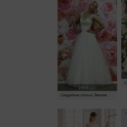
С
25000
руб.
Свадебное платье Эмилия