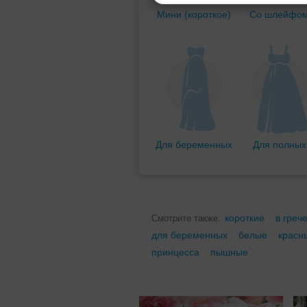
Мини (короткое)
Со шлейфо
Для беременных
Для полных
короткие
в греч
Смотрите также:
для беременных
белые
красн
принцесса
пышные