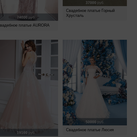
37000
руб.
Свадебное платье Горный
Хрусталь
74000
руб.
вадебное платье AURORA
50000
руб.
Свадебное платье Люсия
19160
руб.