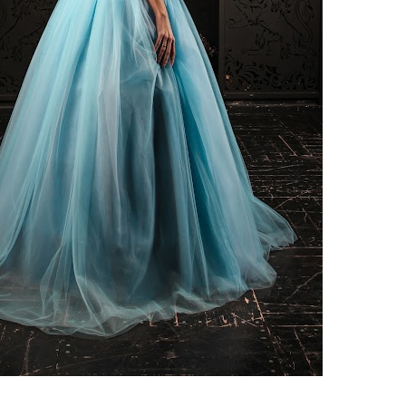
ебного платья
По стилю
Русалка
Принцесса
Бальное