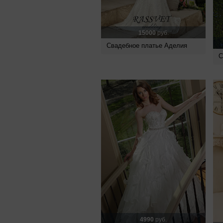
15000
руб.
Свадебное платье Аделия
С
4990
руб.