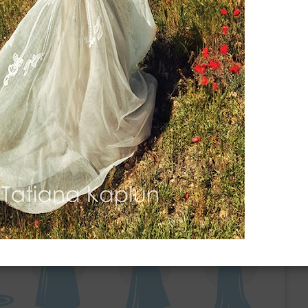
ебного платья
По стилю
Русалка
Принцесса
Бальное