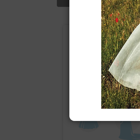
Подбор свад
Ампир
Прямое
(греческий)