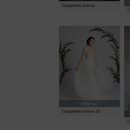
Свадебное платье
С
36550
руб.
Свадебное платье 10
С