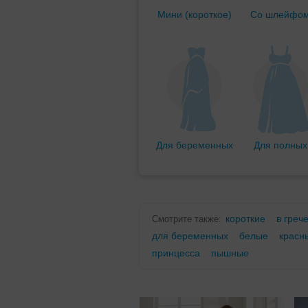
Мини (короткое)
Со шлейфо
Для беременных
Для полных
короткие
в греч
Смотрите также:
для беременных
белые
красн
принцесса
пышные