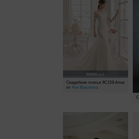
50000
руб.
Свадебное платье 8C159-Amar
от
Aire Barcelona
С