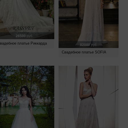
26500
руб.
вадебное платье Риккарда
82000
руб.
Свадебное платье SOFIA