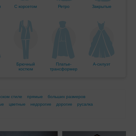
м
С корсетом
Ретро
Закрытые
Брючный
Платье-
А-силуэт
костюм
трансформер
еском стиле
прямые
больших размеров
ые
цветные
недорогие
дорогие
русалка