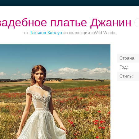
адебное платье Джанин
от
Татьяна Каплун
из коллекции «Wild Wind»
Ваш безупречный
Торжества за
Банкет в отеле
образ
городом
Свадебные платья
Банкет
Транспорт
Кольц
я