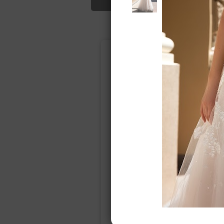
Подбор свад
Ампир
Прямое
(греческий)