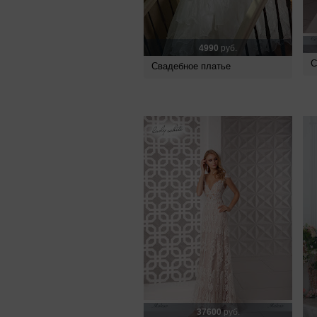
4990
руб.
С
Свадебное платье
37600
руб.