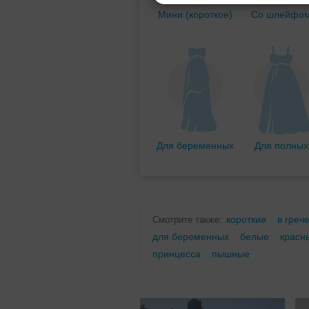
Мини (короткое)
Со шлейфо
Для беременных
Для полных
короткие
в греч
Смотрите также:
для беременных
белые
красн
принцесса
пышные