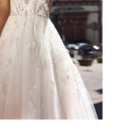
ебного платья
По стилю
Русалка
Принцесса
Бальное