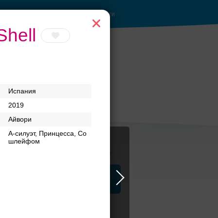
Войти
hell
Испания
2019
Айвори
А-силуэт, Принцесса, Со
шлейфом
Журнал
а
ЗАГСы
Аксессуары