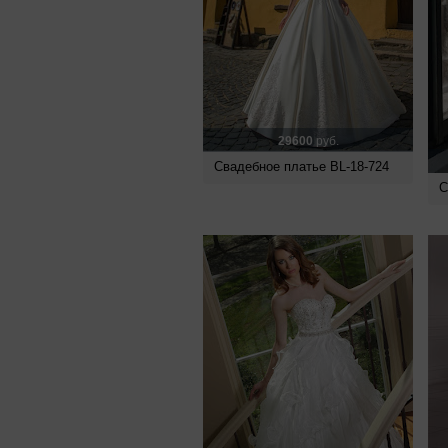
29600
руб.
Свадебное платье BL-18-724
С