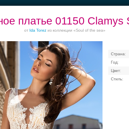
ое платье 01150 Clamys S
от
Ida Torez
из коллекции «Soul of the sea»
Торжества за
Ваш безупречный
Банкет в отеле
городом
образ
Свадебные платья
Банкет
Транспорт
Кольц
я