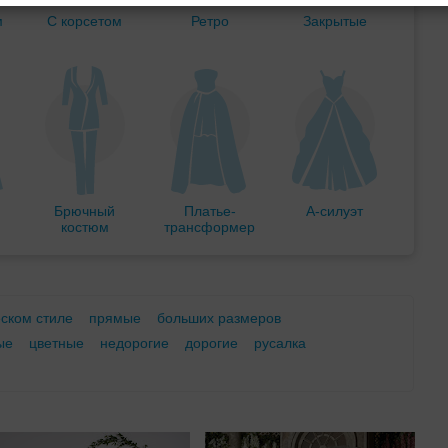
м
С корсетом
Ретро
Закрытые
Брючный
Платье-
А-силуэт
костюм
трансформер
еском стиле
прямые
больших размеров
ые
цветные
недорогие
дорогие
русалка