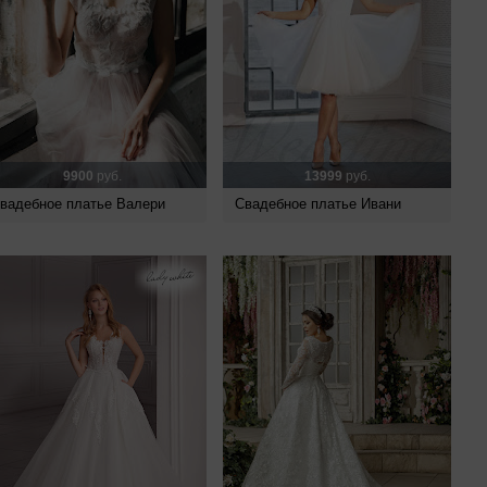
9900
руб.
13999
руб.
вадебное платье Валери
Свадебное платье Ивани