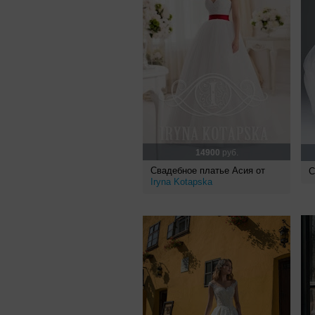
14900
руб.
Свадебное платье Асия от
С
Iryna Kotapska