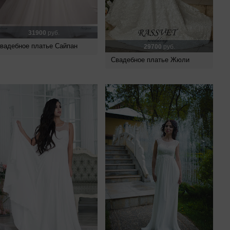
31900
руб.
вадебное платье Сайпан
29700
руб.
Свадебное платье Жюли